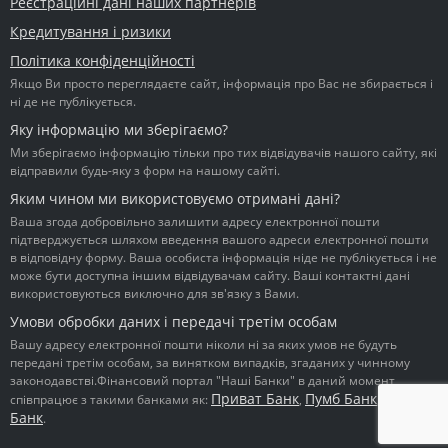
Реєстраційні дані наших партнерів
Кредитування і ризики
Політика конфіденційності
Якщо Ви просто переглядаєте сайт, інформація про Вас не збирається і
ні де не публікується.
Яку інформацію ми зберігаємо?
Ми зберігаємо інформацію тільки про тих відвідувачів нашого сайту, які
відправили будь-яку з форм на нашому сайті.
Яким чином ми використовуємо отримані дані?
Ваша згода добровільно залишити адресу електронної пошти
підтверджується шляхом введення вашого адреси електронної пошти
в відповідну форму. Ваша особиста інформація ніде не публікується і не
може бути доступна іншим відвідувачам сайту. Ваші контактні дані
використовуються виключно для зв'язку з Вами.
Умови обробки даних і передачі третім особам
Вашу адресу електронної пошти ніколи ні за яких умов не будуть
передані третім особам, за винятком випадків, згаданих у чинному
законодавстві.Фінансовий портал "Наші Банки" в даний момент
Приват Банк
Пумб Банк
Ідея
співпрацює з такими банками як:
,
,
Банк
.