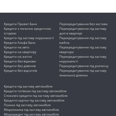
Кредити Приват Банк
Перекредитування без застави
Кредити з поганою кредитною
Перекредитування під заставу
історією
долі в квартирі
Кредити під заставу нерухомості
Перекредитування під заставу
Кредити Альфа Банк
майна
Кредити на авто
Перекредитування під заставу
Кредити на квартиру
квартири
Кредити на житло
Перекредитування під заставу
Кредити без відмови
нерухомості
Кредити без дзвінків
Перекредитування під розписку
Кредити без відсотків
Перекредитування під заставу
земельної ділянки
Кредити під заставу автомобіля
Кредити готівкою під заставу автомобіля
Споживчі кредити під заставу автомобіля
Кредитні картки під заставу автомобіля
Позика під заставу автомобіля
Мікропозика під заставу автомобіля
Мікрокредит під заставу автомобіля