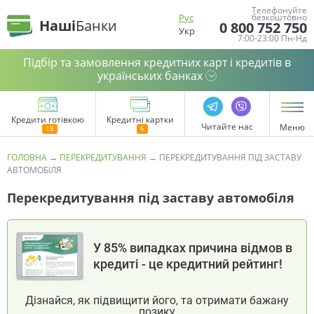
Телефонуйте
Рус
безкоштовно
Наші
Банки
0 800 752 750
Укр
7:00-23:00 Пн-Нд
Підбір та замовлення кредитних карт і кредитів в
українських банках
Кредити готівкою
Кредитні картки
Читайте нас
Меню
ГОЛОВНА
→
ПЕРЕКРЕДИТУВАННЯ
→
ПЕРЕКРЕДИТУВАННЯ ПІД ЗАСТАВУ
АВТОМОБІЛЯ
Перекредитування під заставу автомобіля
У 85% випадках причина відмов в
кредиті - це кредитний рейтинг!
Дізнайся, як підвищити його, та отримати бажану
позику