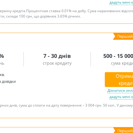
дадуть мені 
терміну кредіта.Процентная ставка 0.01% на добу. Сума нарахованих відсот
ити, складе 100 грн, що дорівнює 3.65% річних.
3%
7 - 30 днів
500 - 15 00
нь
строк кредиту
сума кред
хв.
Отрима
з довідки
креди
Дізнатися онл
дадуть мені 
рних днів, сума до сплати на дату повернення – 3 004 грн. 50 коп.. У даном