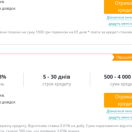
хв.
Отрима
з довідок
креди
Дізнатися онл
дадуть мені 
енні позики на суму 1000 грн терміном на 65 днів * плата за кредит стано
.8%
5 - 30 днів
500 - 4 000
нь
строк кредиту
сума кред
хв.
Отрима
з довідок
креди
Дізнатися онл
дадуть мені 
ерміну кредиту. Відсоткова ставка 0.01% на добу. Сума нарахованих відсотк
ити, складе 500 грн, що дорівнює 3.65% річних.