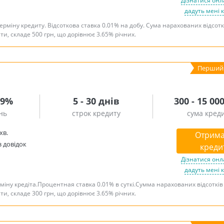
Дізнатися онл
дадуть мені 
ерміну кредиту. Відсоткова ставка 0.01% на добу. Сума нарахованих відсотк
ити, складе 500 грн, що дорівнює 3.65% річних.
49%
5 - 30 днів
300 - 15 00
нь
строк кредиту
сума кред
хв.
Отрима
з довідок
креди
Дізнатися онл
дадуть мені 
міну кредіта.Процентная ставка 0.01% в суткі.Сумма нарахованих відсотків
ити, складе 300 грн, що дорівнює 3.65% річних.