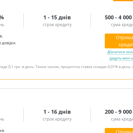
2%
1 - 15 днів
500 - 4 000
нь
строк кредиту
сума кред
в.
Отрима
з довідок
креди
Дізнатися онл
дадуть мені 
аде 0,1 грн. в день. Таким чином, процентна ставка складає 0,01% в день. 
1 - 16 днів
200 - 9 000
нь
строк кредиту
сума кред
хв.
Отрима