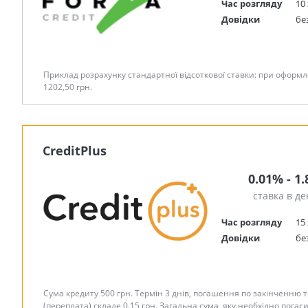
Час розгляду
10 
Довідки
бе
Приклад розрахунку стандартної відсоткової ставки: при оформл
1202,50 грн.
CreditPlus
0.01% - 1
ставка в де
Час розгляду
15 
Довідки
бе
Сума кредиту 500 грн. Термін 3 днів, погашення по закінченню т
(переплата) складе 0.15 грн. Загальна сума, яку необхідно погас