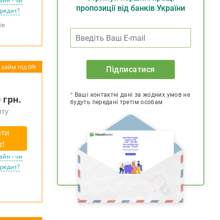
айн - чи
пропозиції від банків України
кредит?
ів
Підписатися
*
Ваші контактні дані за жодних умов не
0 грн.
будуть передані третім особам
иту
ти
т!
айн - чи
кредит?