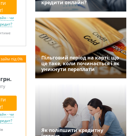
кредити онлайн?
ти
т!
айн - чи
кредит?
витиме
Пільговий період на карті: що
це таке, коли починається і як
уникнути переплати
 грн.
иту
ти
т!
айн - чи
кредит?
ів
Як поліпшити кредитну