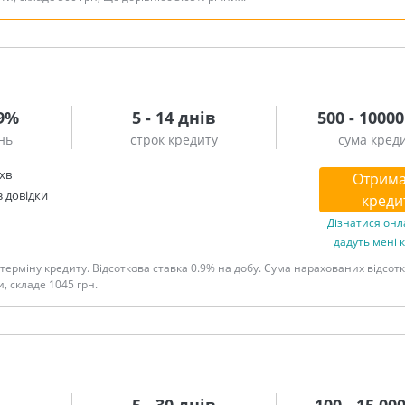
99%
5 - 14 днів
500 - 10000
нь
строк кредиту
сума кред
 хв
Отрима
з довідки
креди
Дізнатися онл
дадуть мені 
терміну кредиту. Відсоткова ставка 0.9% на добу. Сума нарахованих відсотк
, складе 1045 грн.