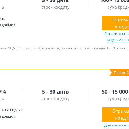
5 - 30 днів
100 - 15 00
нь
строк кредиту
сума кред
хв.
Отрима
з довідок
креди
Дізнатися онл
дадуть мені 
аде 16,5 грн. в день. Таким чином, процентна ставка складає 1,65% в день.
.7%
5 - 30 днів
50 - 15 000
нь
строк кредиту
сума кред
ттєва видача
Отрима
з довідок
креди
Дізнатися онл