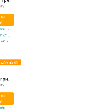
0 грн.
иту
ти
т!
айн - чи
кредит?
 APR -
 грн.
иту
ти
т!
айн - чи