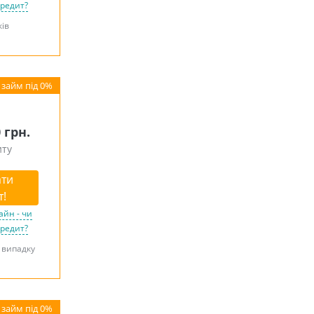
кредит?
ків
0 грн.
иту
ти
т!
айн - чи
кредит?
у випадку