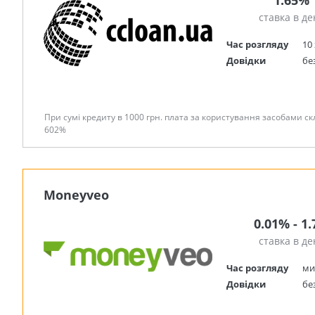
1.65%
ставка в де
Час розгляду
10 
Довідки
бе
При сумі кредиту в 1000 грн. плата за користування засобами скл
602%
Moneyveo
0.01% - 1
ставка в де
Час розгляду
ми
Довідки
бе