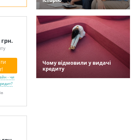
історію
 грн.
иту
ти
Чому відмовили у видачі
кредиту
т!
айн - чи
кредит?
ів