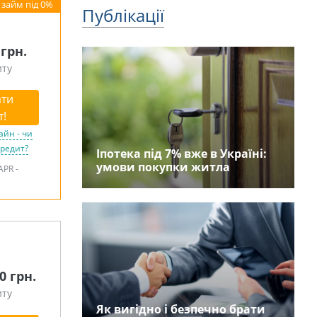
Публікації
 грн.
иту
ти
т!
айн - чи
кредит?
Іпотека під 7% вже в Україні:
умови покупки житла
APR -
00 грн.
иту
Як вигідно і безпечно брати