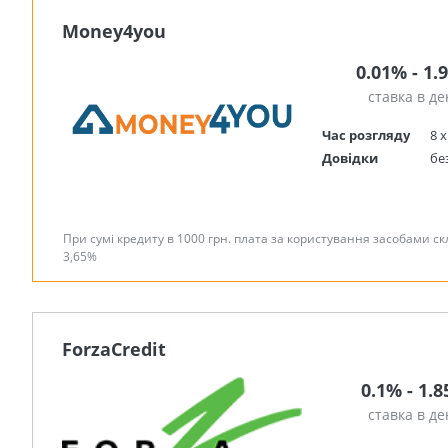
Money4you
0.01% - 1.
ставка в де
Час розгляду
8 х
Довідки
бе
При сумі кредиту в 1000 грн. плата за користування засобами скл
3,65%
ForzaCredit
0.1% - 1.
ставка в де