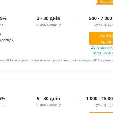
99%
2 - 30 днів
500 - 7 000
нь
строк кредиту
сума кред
в.
Отрима
з довідок
креди
Дізнатися онл
дадуть мені 
аде 0,1 грн. в день. Таким чином, процентна ставка складає 0,01% в день. 
85%
5 - 30 днів
1 000 - 15 0
нь
строк кредиту
сума кред