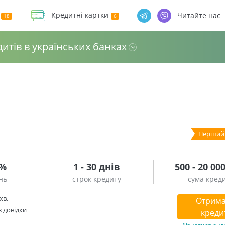
Кредитні картки
Читайте нас
дитів в українських банках
3%
1 - 30 днів
500 - 20 00
нь
строк кредиту
сума кред
хв.
Отрима
з довідки
креди