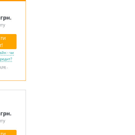
 грн.
иту
ти
т!
айн - чи
кредит?
APR -
 грн.
иту
ти