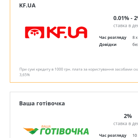
KF.UA
0.01% - 
ставка в де
Час розгляду
8 х
Довідки
бе
При сумі кредиту в 1000 грн. плата за користування засобами скл
3,65%
Ваша готівочка
2%
ставка в де
Час розгляду
10 