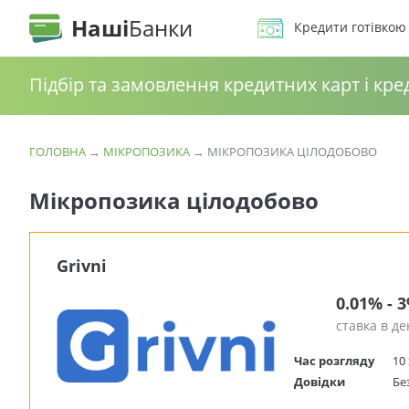
Наші
Банки
Кредити готівкою
Підбір та замовлення кредитних карт і кре
ГОЛОВНА
→
МІКРОПОЗИКА
→
МІКРОПОЗИКА ЦІЛОДОБОВО
Мікропозика цілодобово
Grivni
0.01% - 
ставка в де
Час розгляду
10 
Довідки
Бе