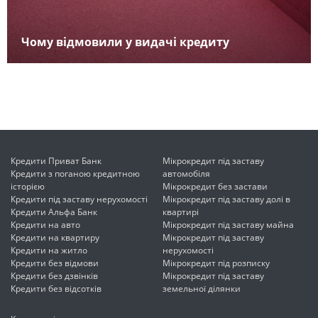
Чому відмовили у видачі кредиту
Кредити Приват Банк
Мікрокредит під заставу
Кредити з поганою кредитною
автомобіля
історією
Мікрокредит без застави
Кредити під заставу нерухомості
Мікрокредит під заставу долі в
Кредити Альфа Банк
квартирі
Кредити на авто
Мікрокредит під заставу майна
Кредити на квартиру
Мікрокредит під заставу
Кредити на житло
нерухомості
Кредити без відмови
Мікрокредит під розписку
Кредити без дзвінків
Мікрокредит під заставу
Кредити без відсотків
земельної ділянки