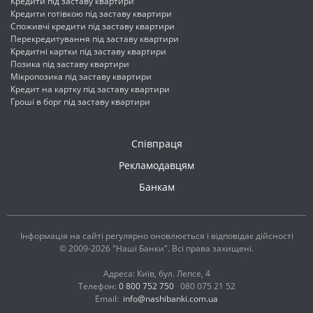
Кредити під заставу квартири
Кредити готівкою під заставу квартири
Споживчі кредити під заставу квартири
Перекредитування під заставу квартири
Кредитні картки під заставу квартири
Позика під заставу квартири
Мікропозика під заставу квартири
Кредит на картку під заставу квартири
Гроші в борг під заставу квартири
Співпраця
Рекламодавцям
Банкам
Інформація на сайті регулярно оновлюється і відповідає дійсності
© 2009-2026 "Наші Банки". Всі права захищені.
Адреса: Київ, бул. Лепсе, 4
Телефон:
0 800 752 750
080 075 21 52
Email:
info@nashibanki.com.ua