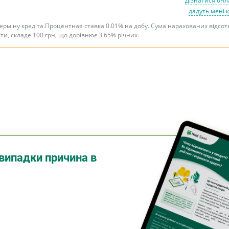
Дізнатися онл
дадуть мені 
терміну кредіта.Процентная ставка 0.01% на добу. Сума нарахованих відсот
ити, складе 100 грн, що дорівнює 3.65% річних.
випадки причина в