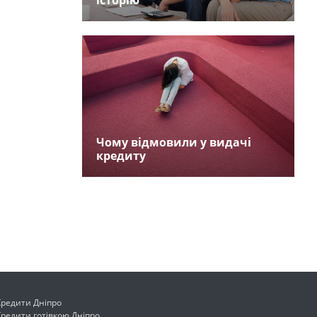
історію
Чому відмовили у видачі
кредиту
Кредити Дніпро
Кредити готівкою Дніпро