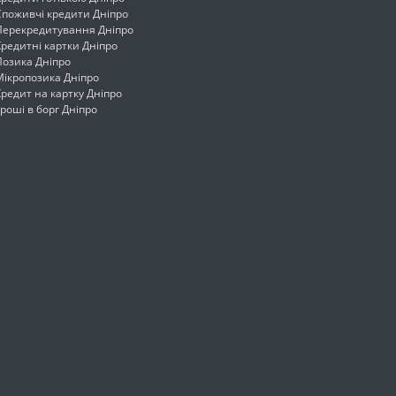
Споживчі кредити Дніпро
Перекредитування Дніпро
Кредитні картки Дніпро
Позика Дніпро
Мікропозика Дніпро
Кредит на картку Дніпро
Гроші в борг Дніпро