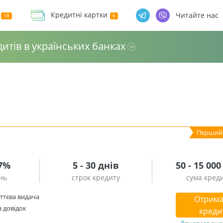
Кредитні картки
Читайте нас
дитів в українських банках
.7%
5 - 30 днів
50 - 15 000
нь
строк кредиту
сума кред
ттєва видача
Отрима
з довідок
креди