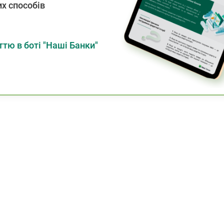
х способів
тю в боті "Наші Банки"