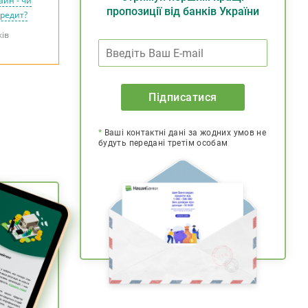
айн - чи
пропозиції від банків України
кредит?
ків
Підписатися
*
Ваші контактні дані за жодних умов не
будуть передані третім особам