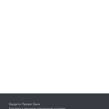
Кредити Приват Банк
Кредити з поганою кредитною історією