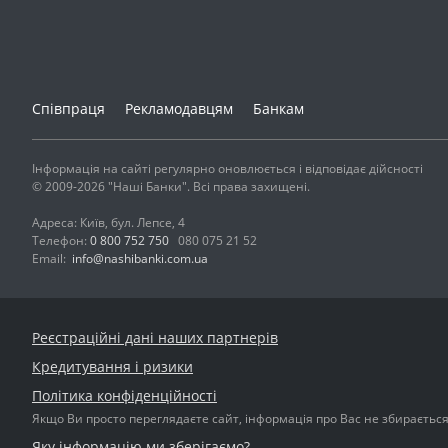
Співпраця
Рекламодавцям
Банкам
Інформація на сайті регулярно оновлюється і відповідає дійсності
© 2009-2026 "Наші Банки". Всі права захищені.
Адреса: Київ, бул. Лепсе, 4
Телефон:
0 800 752 750
080 075 21 52
Email:
info@nashibanki.com.ua
Реєстраційні дані наших партнерів
Кредитування і ризики
Політика конфіденційності
Якщо Ви просто переглядаєте сайт, інформація про Вас не збирається і
Яку інформацію ми зберігаємо?