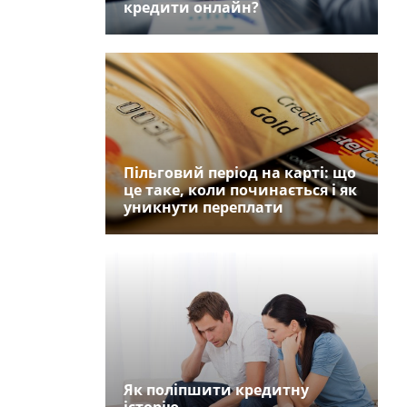
кредити онлайн?
Пільговий період на карті: що
це таке, коли починається і як
уникнути переплати
Як поліпшити кредитну