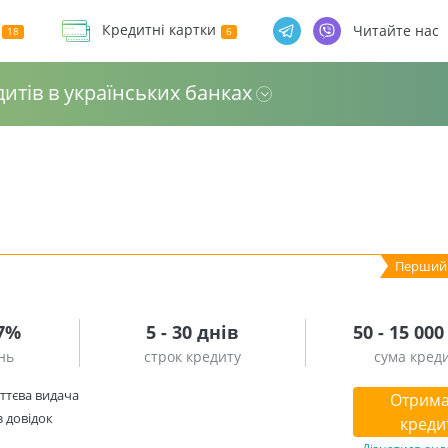
Кредитні картки
Читайте нас
дитів в українських банках
.7%
5 - 30 днів
50 - 15 000
нь
строк кредиту
сума кред
ттєва видача
Отрима
з довідок
креди