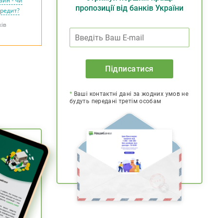
айн - чи
пропозиції від банків України
кредит?
ків
Підписатися
*
Ваші контактні дані за жодних умов не
будуть передані третім особам