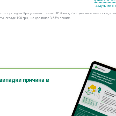
Дізнатися онл
дадуть мені 
терміну кредіта.Процентная ставка 0.01% на добу. Сума нарахованих відсот
ити, складе 100 грн, що дорівнює 3.65% річних.
випадки причина в