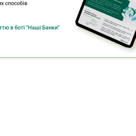
х способів
тю в боті "Наші Банки"