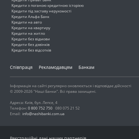
Кредити з поганою кредитною історією
Кредити під заставу нерухомості
Кредити Альфа Банк
Кредити на авто
Кредити на квартиру
Кредити на житло
Кредити без відмови
Кредити без дзвінків
Кредити без відсотків
Співпраця
Рекламодавцям
Банкам
Інформація на сайті регулярно оновлюється і відповідає дійсності
© 2009-2026 "Наші Банки". Всі права захищені.
Адреса: Київ, бул. Лепсе, 4
Телефон:
0 800 752 750
080 075 21 52
Email:
info@nashibanki.com.ua
Реєстраційні дані наших партнерів