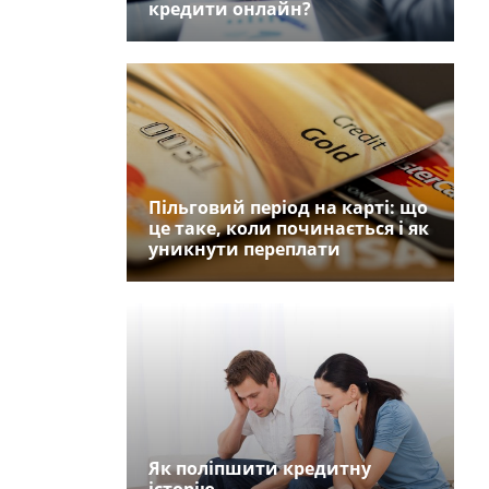
кредити онлайн?
Пільговий період на карті: що
це таке, коли починається і як
уникнути переплати
Як поліпшити кредитну