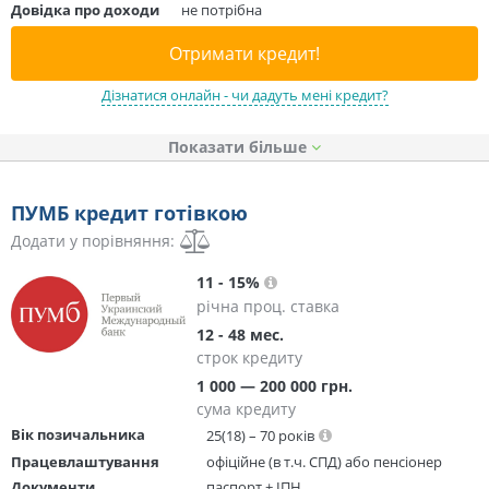
Довідка про доходи
не потрібна
Отримати кредит!
Дізнатися онлайн - чи дадуть мені кредит?
Показати
ПУМБ кредит готівкою
Додати у порівняння:
11 - 15%
річна проц. ставка
12 - 48 мес.
строк кредиту
1 000 — 200 000 грн.
сума кредиту
Вік позичальника
25(18) – 70 років
Працевлаштування
офіційне (в т.ч. СПД) або пенсіонер
Документи
паспорт + ІПН