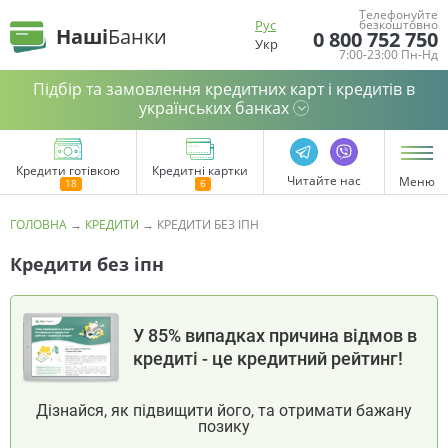
Телефонуйте
Рус
безкоштовно
Наші
Банки
0 800 752 750
Укр
7:00-23:00 Пн-Нд
Підбір та замовлення кредитних карт і кредитів в
українських банках
Кредити готівкою
Кредитні картки
Читайте нас
Меню
ГОЛОВНА
→
КРЕДИТИ
→
КРЕДИТИ БЕЗ ІПН
Кредити без іпн
У 85% випадках причина відмов в
кредиті - це кредитний рейтинг!
Дізнайся, як підвищити його, та отримати бажану
позику