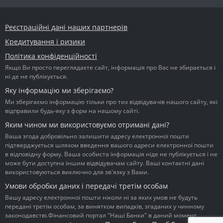
Реєстраційні дані наших партнерів
Кредитування і ризики
Політика конфіденційності
Якщо Ви просто переглядаєте сайт, інформація про Вас не збирається і
ні де не публікується.
Яку інформацію ми зберігаємо?
Ми зберігаємо інформацію тільки про тих відвідувачів нашого сайту, які
відправили будь-яку з форм на нашому сайті.
Яким чином ми використовуємо отримані дані?
Ваша згода добровільно залишити адресу електронної пошти
підтверджується шляхом введення вашого адреси електронної пошти
в відповідну форму. Ваша особиста інформація ніде не публікується і не
може бути доступна іншим відвідувачам сайту. Ваші контактні дані
використовуються виключно для зв'язку з Вами.
Умови обробки даних і передачі третім особам
Вашу адресу електронної пошти ніколи ні за яких умов не будуть
передані третім особам, за винятком випадків, згаданих у чинному
законодавстві.Фінансовий портал "Наші Банки" в даний момент