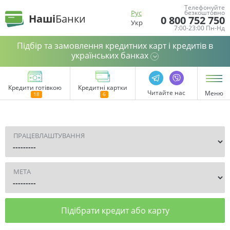
Телефонуйте
Рус
безкоштовно
Наші
Банки
0 800 752 750
Укр
7:00-23:00 Пн-Нд
Підбір та замовлення кредитних карт і кредитів в
українських банках
Кредити готівкою
Кредитні картки
Читайте нас
Меню
ПРАЦЕВЛАШТУВАННЯ
МЕТА
Підібрати кредит або карту