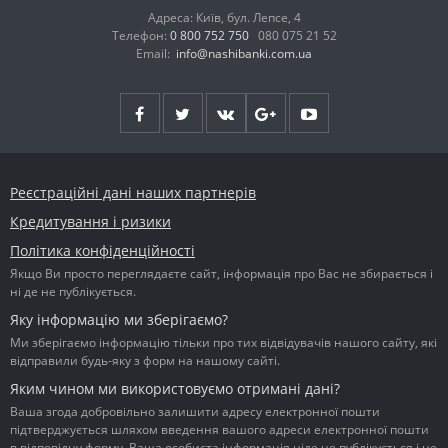
Адреса: Київ, бул. Лепсе, 4
Телефон:
0 800 752 750
080 075 21 52
Email:
info@nashibanki.com.ua
Реєстраційні дані наших партнерів
Кредитування і ризики
Політика конфіденційності
Якщо Ви просто переглядаєте сайт, інформація про Вас не збирається і
ні де не публікується.
Яку інформацію ми зберігаємо?
Ми зберігаємо інформацію тільки про тих відвідувачів нашого сайту, які
відправили будь-яку з форм на нашому сайті.
Яким чином ми використовуємо отримані дані?
Ваша згода добровільно залишити адресу електронної пошти
підтверджується шляхом введення вашого адреси електронної пошти
в відповідну форму. Ваша особиста інформація ніде не публікується і не