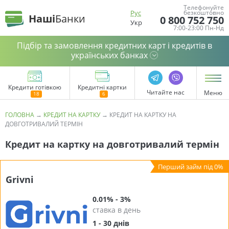
Телефонуйте
Рус
безкоштовно
Наші
Банки
0 800 752 750
Укр
7:00-23:00 Пн-Нд
Підбір та замовлення кредитних карт і кредитів в
українських банках
Кредити готівкою
Кредитні картки
Читайте нас
Меню
ГОЛОВНА
→
КРЕДИТ НА КАРТКУ
→
КРЕДИТ НА КАРТКУ НА
ДОВГОТРИВАЛИЙ ТЕРМІН
Кредит на картку на довготривалий термін
Grivni
0.01% - 3%
ставка в день
1 - 30 днів