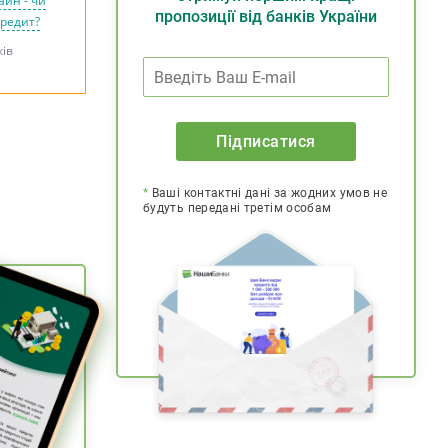
айн - чи
пропозиції від банків України
кредит?
ків
Підписатися
*
Ваші контактні дані за жодних умов не
будуть передані третім особам