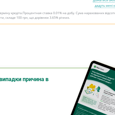
Дізнатися онл
дадуть мені 
терміну кредіта.Процентная ставка 0.01% на добу. Сума нарахованих відсот
ити, складе 100 грн, що дорівнює 3.65% річних.
випадки причина в