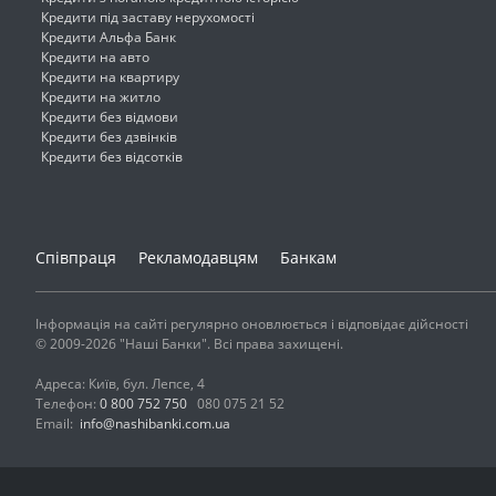
Кредити під заставу нерухомості
Кредити Альфа Банк
Кредити на авто
Кредити на квартиру
Кредити на житло
Кредити без відмови
Кредити без дзвінків
Кредити без відсотків
Співпраця
Рекламодавцям
Банкам
Інформація на сайті регулярно оновлюється і відповідає дійсності
© 2009-2026 "Наші Банки". Всі права захищені.
Адреса: Київ, бул. Лепсе, 4
Телефон:
0 800 752 750
080 075 21 52
Email:
info@nashibanki.com.ua