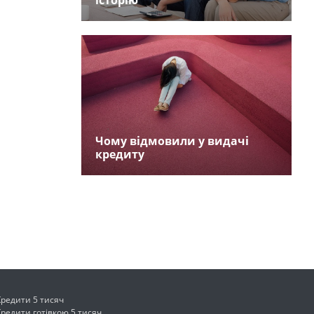
історію
Чому відмовили у видачі
кредиту
Кредити 5 тисяч
Кредити готівкою 5 тисяч