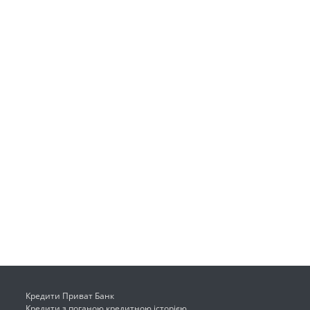
Кредити Приват Банк
Кредити з поганою кредитною історією