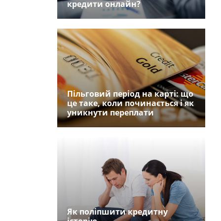
кредити онлайн?
Пільговий період на карті: що
це таке, коли починається і як
уникнути переплати
Як поліпшити кредитну