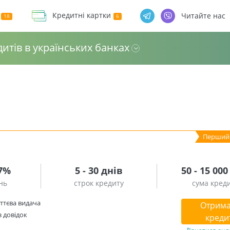
Кредитні картки
Читайте нас
дитів в українських банках
.7%
5 - 30 днів
50 - 15 000
нь
строк кредиту
сума кред
ттєва видача
Отрима
з довідок
креди