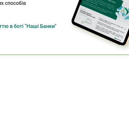
х способів
тю в боті "Наші Банки"