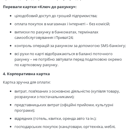
Переваги картки «Ключ до рахунку»:
цілодобовий доступ до грошей підприємства;
оплата покупок в магазинах і Інтернеті – без комісій;
виписки по рахунку в банкоматах, терміналах
самообслуговування і Приват24;
контроль операцій за рахунком за допомогою SMS-банкінгу;
всі рухи по карті відображаються в балансі поточного
рахунку – не потрібно звітувати перед податковою окремо
по картковому рахунку.
4. Корпоративна картка
Картка зручна для оплати:
витрат, пов’язаних з основною діяльністю (купівля товару,
розрахунки з постачальниками);
представницьких витрат (офіційні прийоми, культурні
програми);
відрядних (готель, квитки, оренда авто та ін.);
господарських покупок (канцтовари, оргтехніка, меблі,