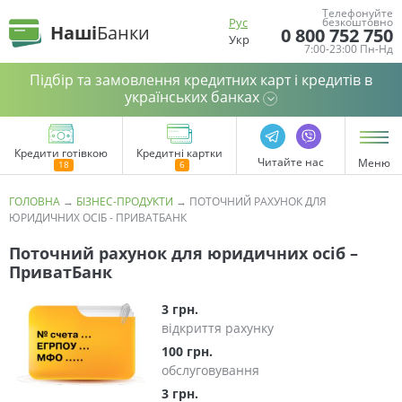
Телефонуйте
Рус
безкоштовно
Наші
Банки
0 800 752 750
Укр
7:00-23:00 Пн-Нд
Підбір та замовлення кредитних карт і кредитів в
українських банках
Кредити готівкою
Кредитні картки
Читайте нас
Меню
ГОЛОВНА
→
БІЗНЕС-ПРОДУКТИ
→
ПОТОЧНИЙ РАХУНОК ДЛЯ
ЮРИДИЧНИХ ОСІБ - ПРИВАТБАНК
Поточний рахунок для юридичних осіб –
ПриватБанк
3 грн.
відкриття рахунку
100 грн.
обслуговування
3 грн.