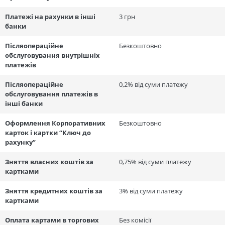
Платежі на рахунки в інші
3 грн
банки
Післяопераційне
Безкоштовно
обслуговування внутрішніх
платежів
Післяопераційне
0,2% від суми платежу
обслуговування платежів в
інші банки
Оформлення Корпоративних
Безкоштовно
карток і картки “Ключ до
рахунку”
Зняття власних коштів за
0,75% від суми платежу
картками
Зняття кредитних коштів за
3% від суми платежу
картками
Оплата картами в торгових
Без комісії