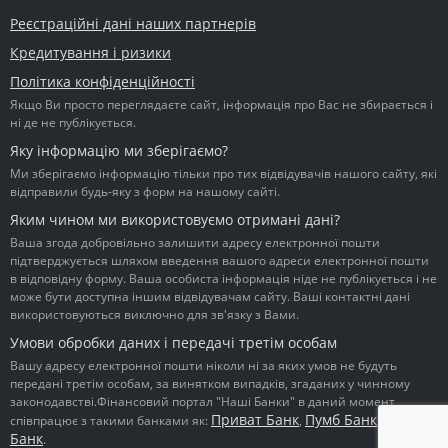
Реєстраційні дані наших партнерів
Кредитування і ризики
Політика конфіденційності
Якщо Ви просто переглядаєте сайт, інформація про Вас не збирається і
ні де не публікується.
Яку інформацію ми зберігаємо?
Ми зберігаємо інформацію тільки про тих відвідувачів нашого сайту, які
відправили будь-яку з форм на нашому сайті.
Яким чином ми використовуємо отримані дані?
Ваша згода добровільно залишити адресу електронної пошти
підтверджується шляхом введення вашого адреси електронної пошти
в відповідну форму. Ваша особиста інформація ніде не публікується і не
може бути доступна іншим відвідувачам сайту. Ваші контактні дані
використовуються виключно для зв'язку з Вами.
Умови обробки даних і передачі третім особам
Вашу адресу електронної пошти ніколи ні за яких умов не будуть
передані третім особам, за винятком випадків, згаданих у чинному
законодавстві.Фінансовий портал "Наші Банки" в даний момент
Приват Банк
Пумб Банк
Ідея
співпрацює з такими банками як:
,
,
Банк
.