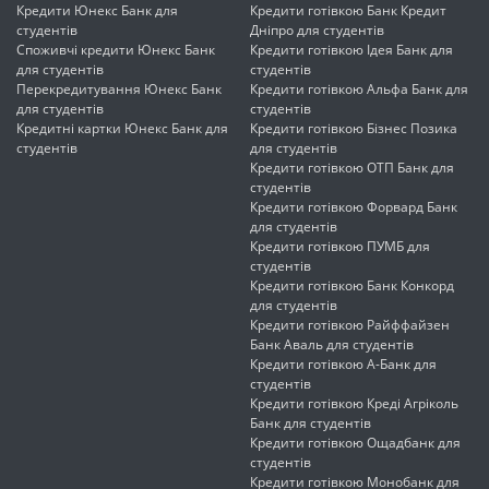
Кредити Юнекс Банк для
Кредити готівкою Банк Кредит
студентів
Дніпро для студентів
Споживчі кредити Юнекс Банк
Кредити готівкою Ідея Банк для
для студентів
студентів
Перекредитування Юнекс Банк
Кредити готівкою Альфа Банк для
для студентів
студентів
Кредитні картки Юнекс Банк для
Кредити готівкою Бізнес Позика
студентів
для студентів
Кредити готівкою ОТП Банк для
студентів
Кредити готівкою Форвард Банк
для студентів
Кредити готівкою ПУМБ для
студентів
Кредити готівкою Банк Конкорд
для студентів
Кредити готівкою Райффайзен
Банк Аваль для студентів
Кредити готівкою А-Банк для
студентів
Кредити готівкою Креді Агріколь
Банк для студентів
Кредити готівкою Ощадбанк для
студентів
Кредити готівкою Монобанк для