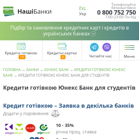
Телефонуйте
Рус
безкоштовно
Наші
Банки
0 800 752 750
Укр
7:00-23:00 Пн-Нд
Підбір та замовлення кредитних карт і кредитів в
українських банках
Кредити готівкою
Кредитні картки
Читайте нас
Меню
ГОЛОВНА
→
БАНКИ
→
ЮНЕКС БАНК
→
КРЕДИТИ ГОТІВКОЮ ЮНЕКС
БАНК
→
КРЕДИТИ ГОТІВКОЮ ЮНЕКС БАНК ДЛЯ СТУДЕНТІВ
Кредити готівкою Юнекс Банк для студентів
Кредит готівкою – Заявка в декілька банків
Додати у порівняння:
10 - 35%
річна проц. ставка