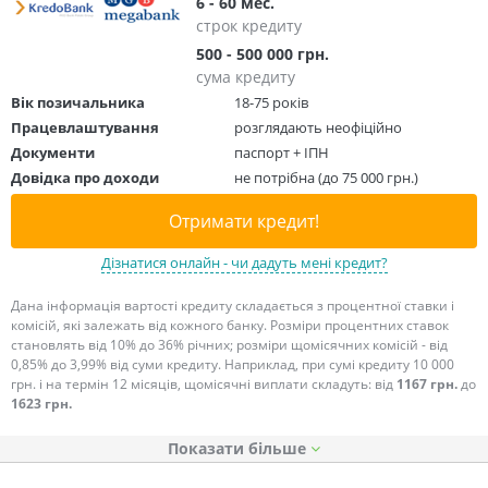
6 - 60 мес.
строк кредиту
500 - 500 000 грн.
сума кредиту
Вік позичальника
18-75 років
Працевлаштування
розглядають неофіційно
Документи
паспорт + ІПН
Довідка про доходи
не потрібна (до 75 000 грн.)
Отримати кредит!
Дізнатися онлайн - чи дадуть мені кредит?
Дана інформація вартості кредиту складається з процентної ставки і
комісій, які залежать від кожного банку. Розміри процентних ставок
становлять від 10% до 36% річних; розміри щомісячних комісій - від
0,85% до 3,99% від суми кредиту. Наприклад, при сумі кредиту 10 000
грн. і на термін 12 місяців, щомісячні виплати складуть: від
1167 грн.
до
1623 грн.
Показати