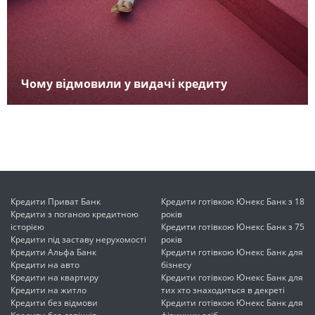
Чому відмовили у видачі кредиту
Кредити Приват Банк
Кредити готівкою Юнекс Банк з 18
Кредити з поганою кредитною
років
історією
Кредити готівкою Юнекс Банк з 75
Кредити під заставу нерухомості
років
Кредити Альфа Банк
Кредити готівкою Юнекс Банк для
Кредити на авто
бізнесу
Кредити на квартиру
Кредити готівкою Юнекс Банк для
Кредити на житло
тих хто знаходиться в декреті
Кредити без відмови
Кредити готівкою Юнекс Банк для