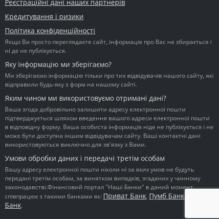
Реєстраційні дані наших партнерів
Кредитування і ризики
Політика конфіденційності
Якщо Ви просто переглядаєте сайт, інформація про Вас не збирається і
ні де не публікується.
Яку інформацію ми зберігаємо?
Ми зберігаємо інформацію тільки про тих відвідувачів нашого сайту, які
відправили будь-яку з форм на нашому сайті.
Яким чином ми використовуємо отримані дані?
Ваша згода добровільно залишити адресу електронної пошти
підтверджується шляхом введення вашого адреси електронної пошти
в відповідну форму. Ваша особиста інформація ніде не публікується і не
може бути доступна іншим відвідувачам сайту. Ваші контактні дані
використовуються виключно для зв'язку з Вами.
Умови обробки даних і передачі третім особам
Вашу адресу електронної пошти ніколи ні за яких умов не будуть
передані третім особам, за винятком випадків, згаданих у чинному
законодавстві.Фінансовий портал "Наші Банки" в даний момент
Приват Банк
Пумб Банк
Ідея
співпрацює з такими банками як:
,
,
Банк
.