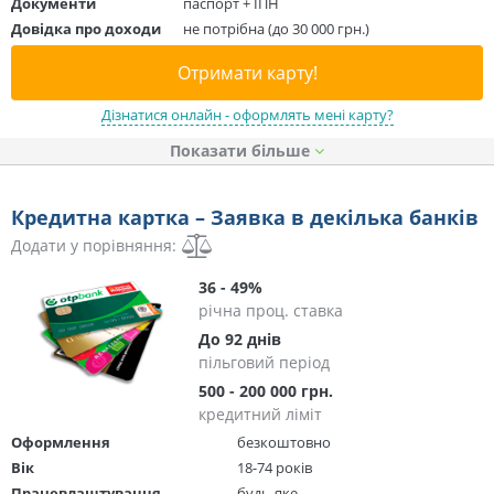
Документи
паспорт + ІПН
Довідка про доходи
не потрібна (до 30 000 грн.)
Отримати карту!
Дізнатися онлайн - оформлять мені карту?
Показати
Кредитна картка – Заявка в декілька банків
Додати у порівняння:
36 - 49%
річна проц. ставка
До 92 днів
пільговий період
500 - 200 000 грн.
кредитний ліміт
Оформлення
безкоштовно
Вік
18-74 років
Працевлаштування
будь-яке