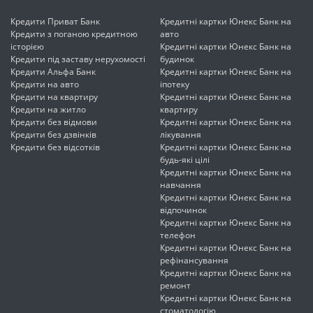
Кредити Приват Банк
Кредитні картки Юнекс Банк на
Кредити з поганою кредитною
авто
історією
Кредитні картки Юнекс Банк на
Кредити під заставу нерухомості
будинок
Кредити Альфа Банк
Кредитні картки Юнекс Банк на
Кредити на авто
іпотеку
Кредити на квартиру
Кредитні картки Юнекс Банк на
Кредити на житло
квартиру
Кредити без відмови
Кредитні картки Юнекс Банк на
Кредити без дзвінків
лікування
Кредити без відсотків
Кредитні картки Юнекс Банк на
будь-які цілі
Кредитні картки Юнекс Банк на
навчання
Кредитні картки Юнекс Банк на
відпочинок
Кредитні картки Юнекс Банк на
телефон
Кредитні картки Юнекс Банк на
рефінансування
Кредитні картки Юнекс Банк на
ремонт
Кредитні картки Юнекс Банк на
стоматологію