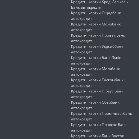
Кредитні картки Креді Агріколь
Банк автокредит
Кредитні картки Ощадбанк
автокредит
Кредитні картки Монобанк
автокредит
Кредитні картки Приват Банк
автокредит
Кредитні картки Укрсиббанк
автокредит
Кредитні картки Банк Львів
автокредит
Кредитні картки Мегабанк
автокредит
Кредитні картки Таскомбанк
автокредит
Кредитні картки Піреус Банк
автокредит
Кредитні картки Сбербанк
автокредит
Кредитні картки Промінвестбанк
автокредит
Кредитні картки Правекс Банк
автокредит
Кредитні картки Банк Восток