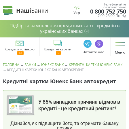
Телефонуйте
Рус
безкоштовно
Наші
Банки
0 800 752 750
Укр
7:00-23:00 Пн-Нд
Підбір та замовлення кредитних карт і кредитів в
українських банках
Кредити готівкою
Кредитні картки
Читайте нас
Меню
ГОЛОВНА
→
БАНКИ
→
ЮНЕКС БАНК
→
КРЕДИТНІ КАРТКИ ЮНЕКС БАНК
→
КРЕДИТНІ КАРТКИ ЮНЕКС БАНК АВТОКРЕДИТ
Кредитні картки Юнекс Банк автокредит
У 85% випадках причина відмов в
кредиті - це кредитний рейтинг!
Дізнайся, як підвищити його, та отримати бажану
позику