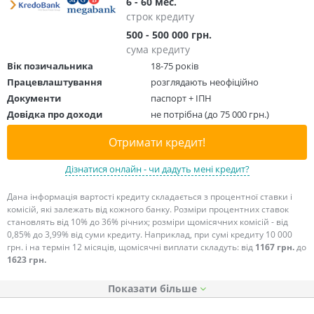
6 - 60 мес.
строк кредиту
500 - 500 000 грн.
сума кредиту
Вік позичальника
18-75 років
Працевлаштування
розглядають неофіційно
Документи
паспорт + ІПН
Довідка про доходи
не потрібна (до 75 000 грн.)
Отримати кредит!
Дізнатися онлайн - чи дадуть мені кредит?
Дана інформація вартості кредиту складається з процентної ставки і
комісій, які залежать від кожного банку. Розміри процентних ставок
становлять від 10% до 36% річних; розміри щомісячних комісій - від
0,85% до 3,99% від суми кредиту. Наприклад, при сумі кредиту 10 000
грн. і на термін 12 місяців, щомісячні виплати складуть: від
1167 грн.
до
1623 грн.
Показати