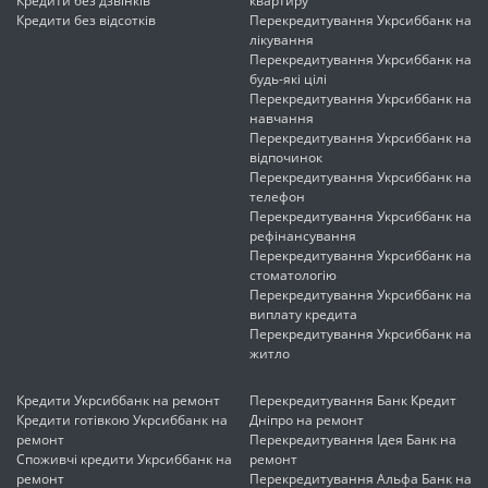
Кредити без дзвінків
квартиру
Кредити без відсотків
Перекредитування Укрсиббанк на
лікування
Перекредитування Укрсиббанк на
будь-які цілі
Перекредитування Укрсиббанк на
навчання
Перекредитування Укрсиббанк на
відпочинок
Перекредитування Укрсиббанк на
телефон
Перекредитування Укрсиббанк на
рефінансування
Перекредитування Укрсиббанк на
стоматологію
Перекредитування Укрсиббанк на
виплату кредита
Перекредитування Укрсиббанк на
житло
Кредити Укрсиббанк на ремонт
Перекредитування Банк Кредит
Кредити готівкою Укрсиббанк на
Дніпро на ремонт
ремонт
Перекредитування Ідея Банк на
Споживчі кредити Укрсиббанк на
ремонт
ремонт
Перекредитування Альфа Банк на