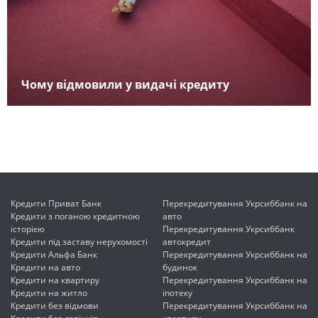
Чому відмовили у видачі кредиту
Кредити Приват Банк
Перекредитування Укрсиббанк на
Кредити з поганою кредитною
авто
історією
Перекредитування Укрсиббанк
Кредити під заставу нерухомості
автокредит
Кредити Альфа Банк
Перекредитування Укрсиббанк на
Кредити на авто
будинок
Кредити на квартиру
Перекредитування Укрсиббанк на
Кредити на житло
іпотеку
Кредити без відмови
Перекредитування Укрсиббанк на