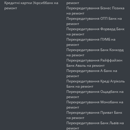
Кредитні картки Укрсиббанк на
ремонт
ремонт
Перекредитування Бізнес Позика
на ремонт
Перекредитування ОТП Банк на
ремонт
Перекредитування Форвард Банк
на ремонт
Перекредитування ПУМБ на
ремонт
Перекредитування Банк Конкорд
на ремонт
Перекредитування Райффайзен
Банк Аваль на ремонт
Перекредитування А-Банк на
ремонт
Перекредитування Креді Агріколь
Банк на ремонт
Перекредитування Ощадбанк на
ремонт
Перекредитування Монобанк на
ремонт
Перекредитування Приват Банк
на ремонт
Перекредитування Банк Львів на
ремонт