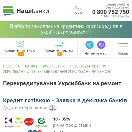
Телефонуйте
Рус
безкоштовно
Наші
Банки
0 800 752 750
Укр
7:00-23:00 Пн-Нд
Підбір та замовлення кредитних карт і кредитів в
українських банках
Кредити готівкою
Кредитні картки
Читайте нас
Меню
ГОЛОВНА
→
БАНКИ
→
УКРСИББАНК
→
ПЕРЕКРЕДИТУВАННЯ
УКРСИББАНК
→
ПЕРЕКРЕДИТУВАННЯ УКРСИББАНК НА РЕМОНТ
Перекредитування Укрсиббанк на ремонт
Кредит готівкою – Заявка в декілька банків
Додати у порівняння:
10 - 35%
річна проц. ставка