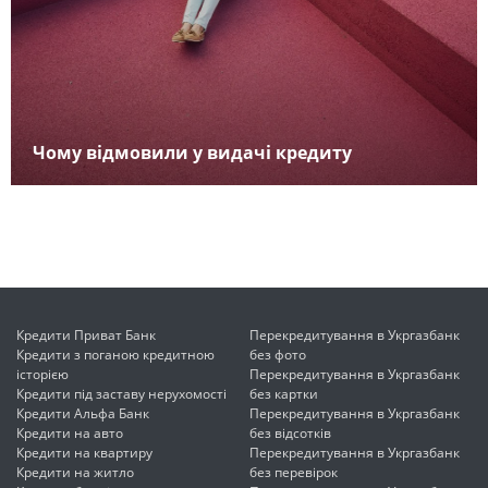
Чому відмовили у видачі кредиту
Кредити Приват Банк
Перекредитування в Укргазбанк
Кредити з поганою кредитною
без фото
історією
Перекредитування в Укргазбанк
Кредити під заставу нерухомості
без картки
Кредити Альфа Банк
Перекредитування в Укргазбанк
Кредити на авто
без відсотків
Кредити на квартиру
Перекредитування в Укргазбанк
Кредити на житло
без перевірок