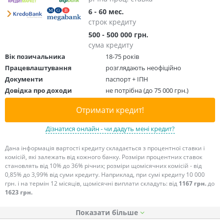
6 - 60 мес.
строк кредиту
500 - 500 000 грн.
сума кредиту
Вік позичальника
18-75 років
Працевлаштування
розглядають неофіційно
Документи
паспорт + ІПН
Довідка про доходи
не потрібна (до 75 000 грн.)
Отримати кредит!
Дізнатися онлайн - чи дадуть мені кредит?
Дана інформація вартості кредиту складається з процентної ставки і
комісій, які залежать від кожного банку. Розміри процентних ставок
становлять від 10% до 36% річних; розміри щомісячних комісій - від
0,85% до 3,99% від суми кредиту. Наприклад, при сумі кредиту 10 000
грн. і на термін 12 місяців, щомісячні виплати складуть: від
1167 грн.
до
1623 грн.
Показати