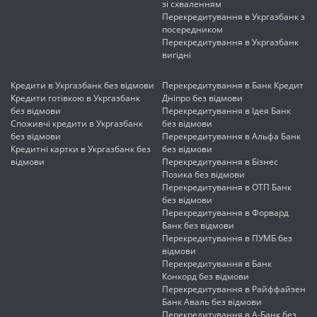
зі схваленням
Перекредитування в Укргазбанк з
посередником
Перекредитування в Укргазбанк
вигідні
Кредити в Укргазбанк без відмови
Перекредитування в Банк Кредит
Кредити готівкою в Укргазбанк
Дніпро без відмови
без відмови
Перекредитування в Ідея Банк
Споживчі кредити в Укргазбанк
без відмови
без відмови
Перекредитування в Альфа Банк
Кредитні картки в Укргазбанк без
без відмови
відмови
Перекредитування в Бізнес
Позика без відмови
Перекредитування в ОТП Банк
без відмови
Перекредитування в Форвард
Банк без відмови
Перекредитування в ПУМБ без
відмови
Перекредитування в Банк
Конкорд без відмови
Перекредитування в Райффайзен
Банк Аваль без відмови
Перекредитування в А-Банк без