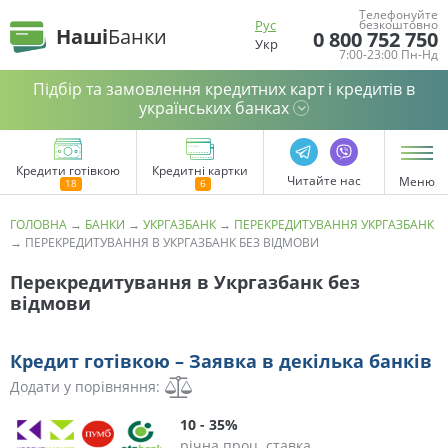
Телефонуйте
Рус
безкоштовно
Наші
Банки
0 800 752 750
Укр
7:00-23:00 Пн-Нд
Підбір та замовлення кредитних карт і кредитів в
українських банках
Кредити готівкою
Кредитні картки
Читайте нас
Меню
ГОЛОВНА
→
БАНКИ
→
УКРГАЗБАНК
→
ПЕРЕКРЕДИТУВАННЯ УКРГАЗБАНК
→
ПЕРЕКРЕДИТУВАННЯ В УКРГАЗБАНК БЕЗ ВІДМОВИ
Перекредитування в Укргазбанк без
відмови
Кредит готівкою – Заявка в декілька банків
Додати у порівняння:
10 - 35%
річна проц. ставка