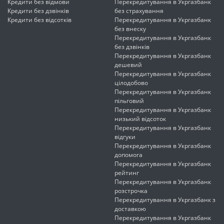
Кредити без відмови
Перекредитування в Укргазбанк
Кредити без дзвінків
без страхування
Кредити без відсотків
Перекредитування в Укргазбанк
без внеску
Перекредитування в Укргазбанк
без дзвінків
Перекредитування в Укргазбанк
дешевий
Перекредитування в Укргазбанк
цілодобово
Перекредитування в Укргазбанк
пільговий
Перекредитування в Укргазбанк
низький відсоток
Перекредитування в Укргазбанк
відгуки
Перекредитування в Укргазбанк
допомога
Перекредитування в Укргазбанк
рейтинг
Перекредитування в Укргазбанк
розстрочка
Перекредитування в Укргазбанк з
доставкою
Перекредитування в Укргазбанк