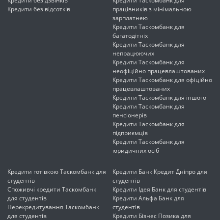
Кредити без дзвінків
Кредити Таскомбанк для
Кредити без відсотків
працівників з мінімальною
зарплатнею
Кредити Таскомбанк для
багатодітніх
Кредити Таскомбанк для
непрацюючих
Кредити Таскомбанк для
неофіційно працевлаштованих
Кредити Таскомбанк для офіційно
працевлаштованих
Кредити Таскомбанк для іншого
Кредити Таскомбанк для
пенсіонерів
Кредити Таскомбанк для
підприємців
Кредити Таскомбанк для
юридичних осіб
Кредити готівкою Таскомбанк для
Кредити Банк Кредит Дніпро для
студентів
студентів
Споживчі кредити Таскомбанк
Кредити Ідея Банк для студентів
для студентів
Кредити Альфа Банк для
Перекредитування Таскомбанк
студентів
для студентів
Кредити Бізнес Позика для