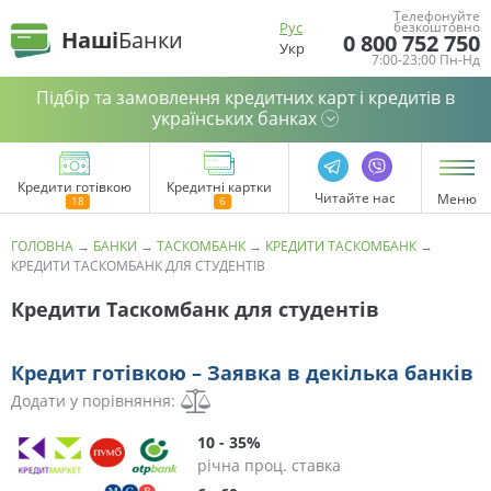
Телефонуйте
Рус
безкоштовно
Наші
Банки
0 800 752 750
Укр
7:00-23:00 Пн-Нд
Підбір та замовлення кредитних карт і кредитів в
українських банках
Кредити готівкою
Кредитні картки
Читайте нас
Меню
ГОЛОВНА
→
БАНКИ
→
ТАСКОМБАНК
→
КРЕДИТИ ТАСКОМБАНК
→
КРЕДИТИ ТАСКОМБАНК ДЛЯ СТУДЕНТІВ
Кредити Таскомбанк для студентів
Кредит готівкою – Заявка в декілька банків
Додати у порівняння:
10 - 35%
річна проц. ставка