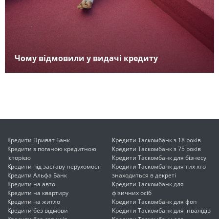
Чому відмовили у видачі кредиту
Кредити Приват Банк
Кредити Таскомбанк з 18 років
Кредити з поганою кредитною
Кредити Таскомбанк з 75 років
історією
Кредити Таскомбанк для бізнесу
Кредити під заставу нерухомості
Кредити Таскомбанк для тих хто
Кредити Альфа Банк
знаходиться в декреті
Кредити на авто
Кредити Таскомбанк для
Кредити на квартиру
фізичних осіб
Кредити на житло
Кредити Таскомбанк для фоп
Кредити без відмови
Кредити Таскомбанк для інвалідів