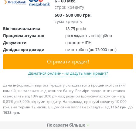
6 - 60 мес.
строк кредиту
500 - 500 000 грн.
сума кредиту
Вік позичальника
18-75 років
Працевлаштування
розглядають неофіційно
Документи
паспорт + ІПН
Довідка про доходи
не потрібна (до 75 000 грн.)
Отримати кредит!
Дізнатися онлайн - чи дадуть мені кредит?
Дана інформація вартості кредиту складається з процентної ставки і
комісій, які залежать від кожного банку. Розміри процентних ставок
становлять від 10% до 36% річних; розміри щомісячних комісій - від
0,85% до 3,99% від суми кредиту. Наприклад, при сумі кредиту 10 000
грн. і на термін 12 місяців, щомісячні виплати складуть: від
1167 грн.
до
1623 грн.
Показати