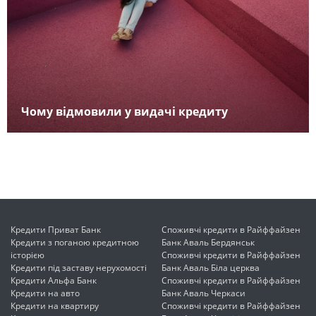
Чому відмовили у видачі кредиту
Кредити Приват Банк
Споживчі кредити в Райффайзен
Кредити з поганою кредитною
Банк Аваль Бердянськ
історією
Споживчі кредити в Райффайзен
Кредити під заставу нерухомості
Банк Аваль Біла церква
Кредити Альфа Банк
Споживчі кредити в Райффайзен
Кредити на авто
Банк Аваль Черкаси
Кредити на квартиру
Споживчі кредити в Райффайзен