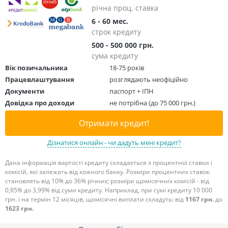
річна проц. ставка
6 - 60 мес.
строк кредиту
500 - 500 000 грн.
сума кредиту
Вік позичальника
18-75 років
Працевлаштування
розглядають неофіційно
Документи
паспорт + ІПН
Довідка про доходи
не потрібна (до 75 000 грн.)
Отримати кредит!
Дізнатися онлайн - чи дадуть мені кредит?
Дана інформація вартості кредиту складається з процентної ставки і
комісій, які залежать від кожного банку. Розміри процентних ставок
становлять від 10% до 36% річних; розміри щомісячних комісій - від
0,85% до 3,99% від суми кредиту. Наприклад, при сумі кредиту 10 000
грн. і на термін 12 місяців, щомісячні виплати складуть: від
1167 грн.
до
1623 грн.