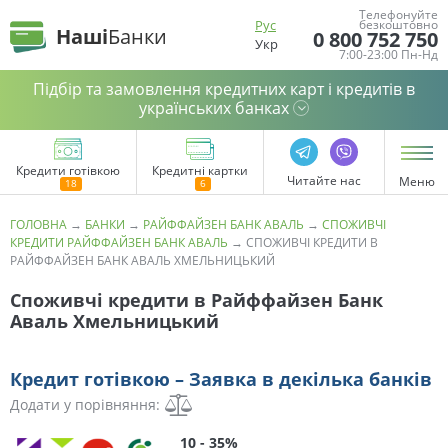
Телефонуйте
Рус
безкоштовно
Наші
Банки
0 800 752 750
Укр
7:00-23:00 Пн-Нд
Підбір та замовлення кредитних карт і кредитів в
українських банках
Кредити готівкою
Кредитні картки
Читайте нас
Меню
ГОЛОВНА
→
БАНКИ
→
РАЙФФАЙЗЕН БАНК АВАЛЬ
→
СПОЖИВЧІ
КРЕДИТИ РАЙФФАЙЗЕН БАНК АВАЛЬ
→
СПОЖИВЧІ КРЕДИТИ В
РАЙФФАЙЗЕН БАНК АВАЛЬ ХМЕЛЬНИЦЬКИЙ
Споживчі кредити в Райффайзен Банк
Аваль Хмельницький
Кредит готівкою – Заявка в декілька банків
Додати у порівняння:
10 - 35%