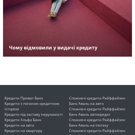
Чому відмовили у видачі кредиту
Кредити Приват Банк
Споживчі кредити Райффайзен
Кредити з поганою кредитною
Банк Аваль на авто
історією
Споживчі кредити Райффайзен
Кредити під заставу нерухомості
Банк Аваль автокредит
Кредити Альфа Банк
Споживчі кредити Райффайзен
Кредити на авто
Банк Аваль на іпотеку
Кредити на квартиру
Споживчі кредити Райффайзен