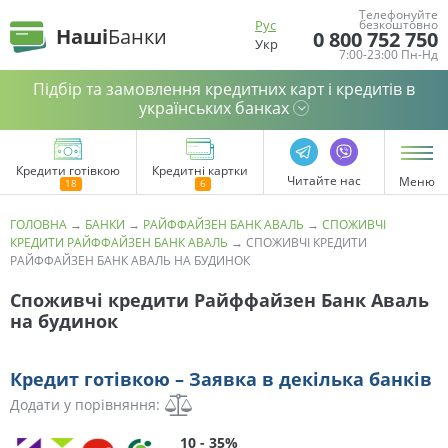
Телефонуйте
Рус
безкоштовно
Наші
Банки
0 800 752 750
Укр
7:00-23:00 Пн-Нд
Підбір та замовлення кредитних карт і кредитів в
українських банках
Кредити готівкою
Кредитні картки
Читайте нас
Меню
ГОЛОВНА
→
БАНКИ
→
РАЙФФАЙЗЕН БАНК АВАЛЬ
→
СПОЖИВЧІ
КРЕДИТИ РАЙФФАЙЗЕН БАНК АВАЛЬ
→
СПОЖИВЧІ КРЕДИТИ
РАЙФФАЙЗЕН БАНК АВАЛЬ НА БУДИНОК
Споживчі кредити Райффайзен Банк Аваль
на будинок
Кредит готівкою – Заявка в декілька банків
Додати у порівняння:
10 - 35%