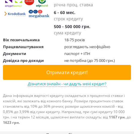
річна проц. ставка
6 - 60 мес.
строк кредиту
500 - 500 000 грн.
сума кредиту
Вік позичальника
18-75 років
Працевлаштування
розглядають неофіційно
Документи
паспорт + ІПН
Довідка про доходи
не потрібна (до 75 000 грн.)
Отримати кредит!
Дізнатися онлайн - чи дадуть мені кредит?
Дана інформація вартості кредиту складається з процентної ставки і
комісій, які залежать від кожного банку. Розміри процентних ставок
становлять від 10% до 36% річних; розміри щомісячних комісій - від
0,85% до 3,99% від суми кредиту. Наприклад, при сумі кредиту 10 000
грн. і на термін 12 місяців, щомісячні виплати складуть: від
1167 грн.
до
1623 грн.