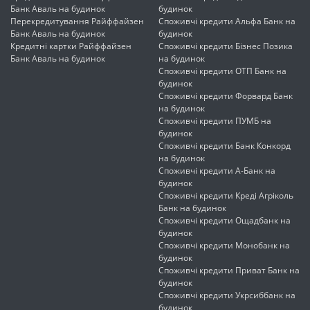
Банк Аваль на будинок
будинок
Перекредитування Райффайзен
Споживчі кредити Альфа Банк на
Банк Аваль на будинок
будинок
Кредитні картки Райффайзен
Споживчі кредити Бізнес Позика
Банк Аваль на будинок
на будинок
Споживчі кредити ОТП Банк на
будинок
Споживчі кредити Форвард Банк
на будинок
Споживчі кредити ПУМБ на
будинок
Споживчі кредити Банк Конкорд
на будинок
Споживчі кредити А-Банк на
будинок
Споживчі кредити Креді Агріколь
Банк на будинок
Споживчі кредити Ощадбанк на
будинок
Споживчі кредити Монобанк на
будинок
Споживчі кредити Приват Банк на
будинок
Споживчі кредити Укрсиббанк на
будинок