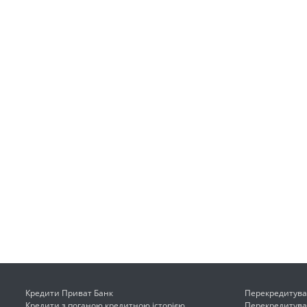
Кредити Приват Банк
Перекредитува
Кредити з поганою кредитною історією
Перекредитува