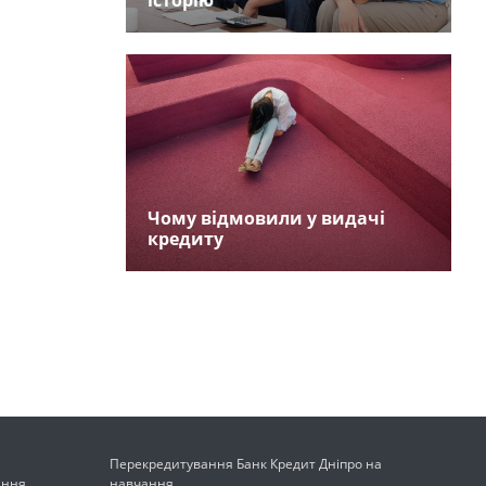
історію
Чому відмовили у видачі
кредиту
Перекредитування Банк Кредит Дніпро на
ання
навчання