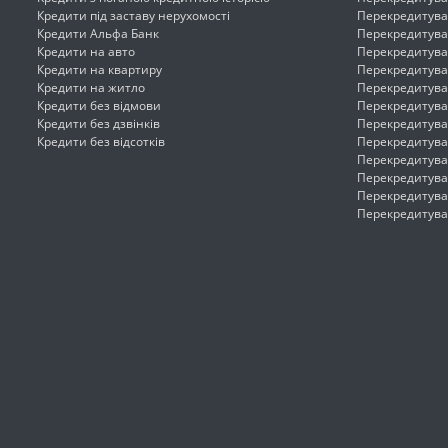
Кредити під заставу нерухомості
Перекредитува
Кредити Альфа Банк
Перекредитува
Кредити на авто
Перекредитува
Кредити на квартиру
Перекредитува
Кредити на житло
Перекредитуван
Кредити без відмови
Перекредитува
Кредити без дзвінків
Перекредитува
Кредити без відсотків
Перекредитува
Перекредитува
Перекредитува
Перекредитува
Перекредитува