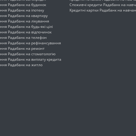
ння Радабанк на будинок
Споживчі кредити Радабанк на нав
ння Радабанк на іпотеку
Кредитні картки Радабанк на навча
ння Радабанк на квартиру
ння Радабанк на лікування
ня Радабанк на будь-які цілі
ння Радабанк на відпочинок
ння Радабанк на телефон
ння Радабанк на рефінансування
ння Радабанк на ремонт
ння Радабанк на стоматологію
ння Радабанк на виплату кредита
ння Радабанк на житло