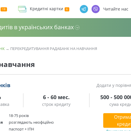
Кредитні картки
Читайте нас
дитів в українських банках
НК
→
ПЕРЕКРЕДИТУВАННЯ РАДАБАНК НА НАВЧАННЯ
 навчання
нків
Додати у порівн
%
6 - 60 мес.
500 - 500 00
тавка
строк кредиту
сума кред
18-75 років
Отрима
ня
розглядають неофіційно
креди
паспорт + ІПН