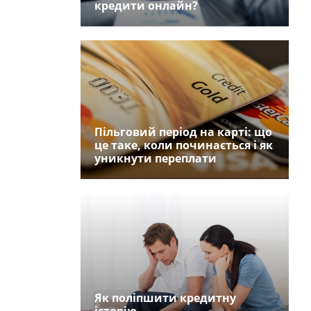
кредити онлайн?
Пільговий період на карті: що
це таке, коли починається і як
уникнути переплати
Як поліпшити кредитну