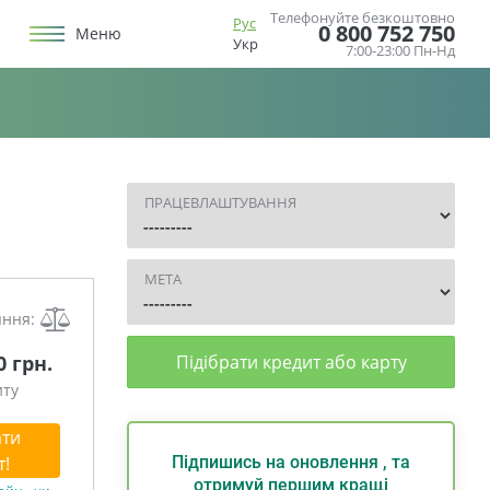
Телефонуйте безкоштовно
Рус
0 800 752 750
Меню
Укр
7:00-23:00 Пн-Нд
ПРАЦЕВЛАШТУВАННЯ
МЕТА
яння:
0 грн.
Підібрати кредит або карту
иту
ти
т!
Підпишись на оновлення , та
отримуй першим кращі