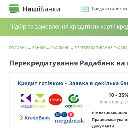
Наші
Банки
Кредити готівкою
Підбір та замовлення кредитних карт і кре
ГОЛОВНА
→
БАНКИ
→
РАДАБАНК
→
ПЕРЕКРЕДИТУВАННЯ РАДАБА
Перекредитування Радабанк на
Кредит готівкою – Заявка в декілька ба
10 - 35
річна проц. с
Вік позичальника
Працевлаштуван
Документи