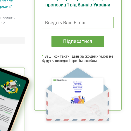
айн - чи
пропозиції від банків України
кредит?
тановлять
 12
Підписатися
*
Ваші контактні дані за жодних умов не
будуть передані третім особам