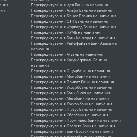
чання
Перекредитування Ідея Банк на навчання
ння
Перекредитування Альфа Банк на навчання
Перекредитування Бізнес Позика на навчання
Перекредитування ОТП Банк на навчання
Перекредитування Форвард Банк на навчання
Перекредитування ПУМБ на навчання
Перекредитування Банк Конкорд на навчання
Перекредитування Райффайзен Банк Аваль на
навчання
Перекредитування А-Банк на навчання
Перекредитування Креді Агріколь Банк на
навчання
Перекредитування Ощадбанк на навчання
Перекредитування Монобанк на навчання
Перекредитування Приват Банк на навчання
Перекредитування Укрсиббанк на навчання
Перекредитування Банк Львів на навчання
Перекредитування Мегабанк на навчання
Перекредитування Таскомбанк на навчання
Перекредитування Піреус Банк на навчання
Перекредитування Сбербанк на навчання
Перекредитування Промінвестбанк на навчання
Перекредитування Правекс Банк на навчання
Перекредитування Банк Восток на навчання
Перекредитування Укргазбанк на навчання