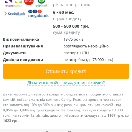
річна проц. ставка
6 - 60 мес.
строк кредиту
500 - 500 000 грн.
сума кредиту
Вік позичальника
18-75 років
Працевлаштування
розглядають неофіційно
Документи
паспорт + ІПН
Довідка про доходи
не потрібна (до 75 000 грн.)
Отримати кредит!
Дізнатися онлайн - чи дадуть мені кредит?
Дана інформація вартості кредиту складається з процентної ставки і
комісій, які залежать від кожного банку. Розміри процентних ставок
становлять від 10% до 36% річних; розміри щомісячних комісій - від
0,85% до 3,99% від суми кредиту. Наприклад, при сумі кредиту 10 000
грн. і на термін 12 місяців, щомісячні виплати складуть: від
1167 грн.
до
1623 грн.