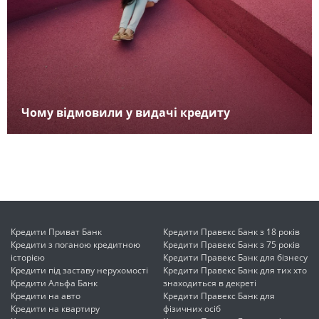
Чому відмовили у видачі кредиту
Кредити Приват Банк
Кредити Правекс Банк з 18 років
Кредити з поганою кредитною
Кредити Правекс Банк з 75 років
історією
Кредити Правекс Банк для бізнесу
Кредити під заставу нерухомості
Кредити Правекс Банк для тих хто
Кредити Альфа Банк
знаходиться в декреті
Кредити на авто
Кредити Правекс Банк для
Кредити на квартиру
фізичних осіб