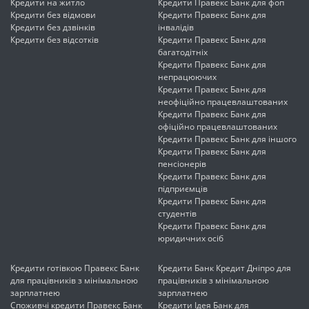
Кредити на житло
Кредити Правекс Банк для фоп
Кредити без відмови
Кредити Правекс Банк для
Кредити без дзвінків
інвалідів
Кредити без відсотків
Кредити Правекс Банк для
багатодітніх
Кредити Правекс Банк для
непрацюючих
Кредити Правекс Банк для
неофіційно працевлаштованих
Кредити Правекс Банк для
офіційно працевлаштованих
Кредити Правекс Банк для іншого
Кредити Правекс Банк для
пенсіонерів
Кредити Правекс Банк для
підприємців
Кредити Правекс Банк для
студентів
Кредити Правекс Банк для
юридичних осіб
Кредити готівкою Правекс Банк
Кредити Банк Кредит Дніпро для
для працівників з мінімальною
працівників з мінімальною
зарплатнею
зарплатнею
Споживчі кредити Правекс Банк
Кредити Ідея Банк для