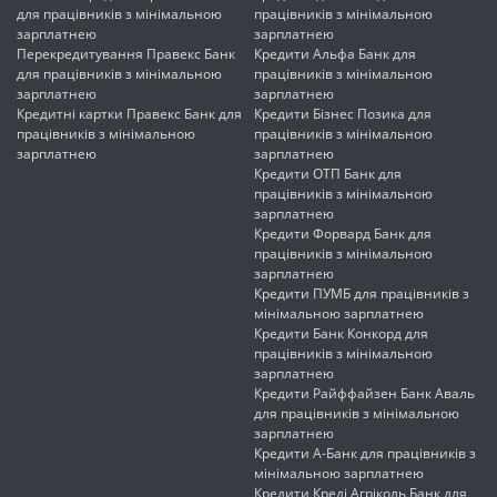
для працівників з мінімальною
працівників з мінімальною
зарплатнею
зарплатнею
Перекредитування Правекс Банк
Кредити Альфа Банк для
для працівників з мінімальною
працівників з мінімальною
зарплатнею
зарплатнею
Кредитні картки Правекс Банк для
Кредити Бізнес Позика для
працівників з мінімальною
працівників з мінімальною
зарплатнею
зарплатнею
Кредити ОТП Банк для
працівників з мінімальною
зарплатнею
Кредити Форвард Банк для
працівників з мінімальною
зарплатнею
Кредити ПУМБ для працівників з
мінімальною зарплатнею
Кредити Банк Конкорд для
працівників з мінімальною
зарплатнею
Кредити Райффайзен Банк Аваль
для працівників з мінімальною
зарплатнею
Кредити А-Банк для працівників з
мінімальною зарплатнею
Кредити Креді Агріколь Банк для