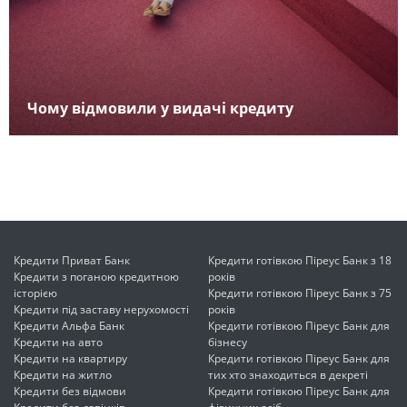
Чому відмовили у видачі кредиту
Кредити Приват Банк
Кредити готівкою Піреус Банк з 18
Кредити з поганою кредитною
років
історією
Кредити готівкою Піреус Банк з 75
Кредити під заставу нерухомості
років
Кредити Альфа Банк
Кредити готівкою Піреус Банк для
Кредити на авто
бізнесу
Кредити на квартиру
Кредити готівкою Піреус Банк для
Кредити на житло
тих хто знаходиться в декреті
Кредити без відмови
Кредити готівкою Піреус Банк для