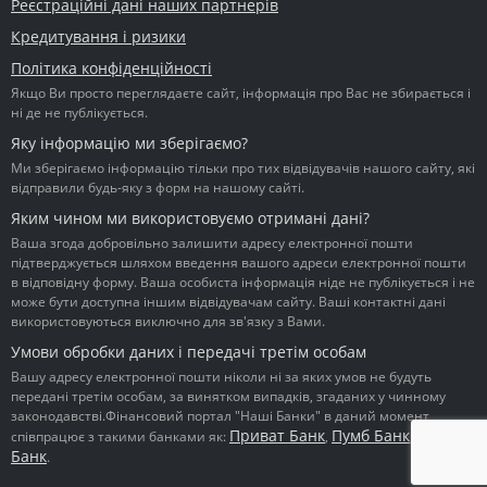
Реєстраційні дані наших партнерів
Кредитування і ризики
Політика конфіденційності
Якщо Ви просто переглядаєте сайт, інформація про Вас не збирається і
ні де не публікується.
Яку інформацію ми зберігаємо?
Ми зберігаємо інформацію тільки про тих відвідувачів нашого сайту, які
відправили будь-яку з форм на нашому сайті.
Яким чином ми використовуємо отримані дані?
Ваша згода добровільно залишити адресу електронної пошти
підтверджується шляхом введення вашого адреси електронної пошти
в відповідну форму. Ваша особиста інформація ніде не публікується і не
може бути доступна іншим відвідувачам сайту. Ваші контактні дані
використовуються виключно для зв'язку з Вами.
Умови обробки даних і передачі третім особам
Вашу адресу електронної пошти ніколи ні за яких умов не будуть
передані третім особам, за винятком випадків, згаданих у чинному
законодавстві.Фінансовий портал "Наші Банки" в даний момент
Приват Банк
Пумб Банк
Ідея
співпрацює з такими банками як:
,
,
Банк
.