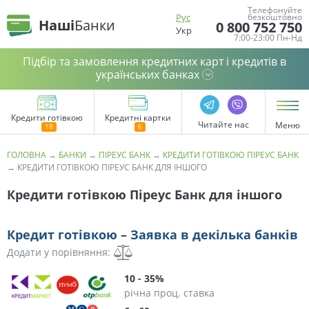
Телефонуйте
Рус
безкоштовно
Наші
Банки
0 800 752 750
Укр
7:00-23:00 Пн-Нд
Підбір та замовлення кредитних карт і кредитів в
українських банках
Кредити готівкою
Кредитні картки
Читайте нас
Меню
ГОЛОВНА
→
БАНКИ
→
ПІРЕУС БАНК
→
КРЕДИТИ ГОТІВКОЮ ПІРЕУС БАНК
→
КРЕДИТИ ГОТІВКОЮ ПІРЕУС БАНК ДЛЯ ІНШОГО
Кредити готівкою Піреус Банк для іншого
Кредит готівкою – Заявка в декілька банків
Додати у порівняння:
10 - 35%
річна проц. ставка