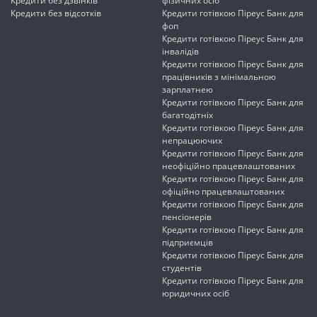
Кредити без дзвінків
фізичних осіб
Кредити без відсотків
Кредити готівкою Піреус Банк для
фоп
Кредити готівкою Піреус Банк для
інвалідів
Кредити готівкою Піреус Банк для
працівників з мінімальною
зарплатнею
Кредити готівкою Піреус Банк для
багатодітніх
Кредити готівкою Піреус Банк для
непрацюючих
Кредити готівкою Піреус Банк для
неофіційно працевлаштованих
Кредити готівкою Піреус Банк для
офіційно працевлаштованих
Кредити готівкою Піреус Банк для
пенсіонерів
Кредити готівкою Піреус Банк для
підприємців
Кредити готівкою Піреус Банк для
студентів
Кредити готівкою Піреус Банк для
юридичних осіб