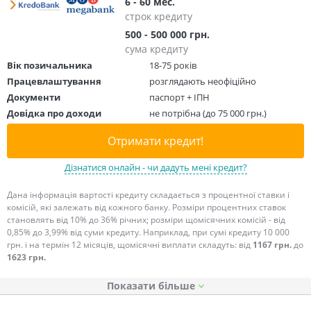
6 - 60 мес.
строк кредиту
500 - 500 000 грн.
сума кредиту
Вік позичальника
18-75 років
Працевлаштування
розглядають неофіційно
Документи
паспорт + ІПН
Довідка про доходи
не потрібна (до 75 000 грн.)
Отримати кредит!
Дізнатися онлайн - чи дадуть мені кредит?
Дана інформація вартості кредиту складається з процентної ставки і
комісій, які залежать від кожного банку. Розміри процентних ставок
становлять від 10% до 36% річних; розміри щомісячних комісій - від
0,85% до 3,99% від суми кредиту. Наприклад, при сумі кредиту 10 000
грн. і на термін 12 місяців, щомісячні виплати складуть: від
1167 грн.
до
1623 грн.
Показати