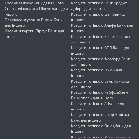
Кредити Піреус Банк для іншого
Кредити готівкою Банк Кредит
Споживчі кредити Піреус Банк для
Дніпро для іншого
іншого
Кредити готівкою Ідея Банк для
Перекредитування Піреус Банк
іншого
для іншого
Кредити готівкою Альфа Банк для
Кредитні картки Піреус Банк для
іншого
іншого
Кредити готівкою Бізнес Позика
для іншого
Кредити готівкою ОТП Банк для
іншого
Кредити готівкою Форвард Банк
для іншого
Кредити готівкою ПУМБ для
іншого
Кредити готівкою Банк Конкорд
для іншого
Кредити готівкою Райффайзен
Банк Аваль для іншого
Кредити готівкою А-Банк для
іншого
Кредити готівкою Креді Агріколь
Банк для іншого
Кредити готівкою Ощадбанк для
іншого
Кредити готівкою Монобанк для