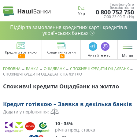
Телефонуйте
Рус
безкоштовно
Наші
Банки
0 800 752 750
Укр
7:00-23:00 Пн-Нд
Підбір та замовлення кредитних карт і кредитів в
українських банках
Кредити готівкою
Кредитні картки
Читайте нас
Меню
ГОЛОВНА
→
БАНКИ
→
ОЩАДБАНК
→
СПОЖИВЧІ КРЕДИТИ ОЩАДБАНК
→
СПОЖИВЧІ КРЕДИТИ ОЩАДБАНК НА ЖИТЛО
Споживчі кредити Ощадбанк на житло
Кредит готівкою – Заявка в декілька банків
Додати у порівняння:
10 - 35%
річна проц. ставка