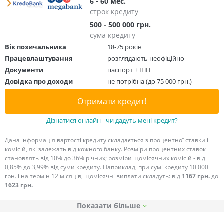
6 - 60 мес.
строк кредиту
500 - 500 000 грн.
сума кредиту
Вік позичальника
18-75 років
Працевлаштування
розглядають неофіційно
Документи
паспорт + ІПН
Довідка про доходи
не потрібна (до 75 000 грн.)
Отримати кредит!
Дізнатися онлайн - чи дадуть мені кредит?
Дана інформація вартості кредиту складається з процентної ставки і
комісій, які залежать від кожного банку. Розміри процентних ставок
становлять від 10% до 36% річних; розміри щомісячних комісій - від
0,85% до 3,99% від суми кредиту. Наприклад, при сумі кредиту 10 000
грн. і на термін 12 місяців, щомісячні виплати складуть: від
1167 грн.
до
1623 грн.
Показати