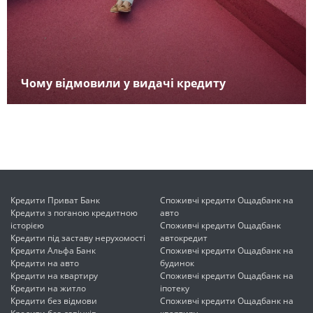
Чому відмовили у видачі кредиту
Кредити Приват Банк
Споживчі кредити Ощадбанк на
Кредити з поганою кредитною
авто
історією
Споживчі кредити Ощадбанк
Кредити під заставу нерухомості
автокредит
Кредити Альфа Банк
Споживчі кредити Ощадбанк на
Кредити на авто
будинок
Кредити на квартиру
Споживчі кредити Ощадбанк на
Кредити на житло
іпотеку
Кредити без відмови
Споживчі кредити Ощадбанк на