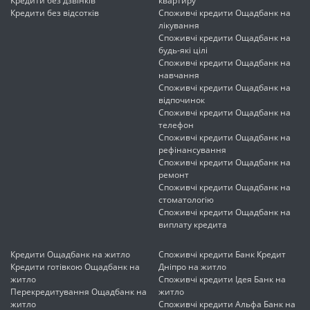
Кредити без дзвінків
квартиру
Кредити без відсотків
Споживчі кредити Ощадбанк на
лікування
Споживчі кредити Ощадбанк на
будь-які цілі
Споживчі кредити Ощадбанк на
навчання
Споживчі кредити Ощадбанк на
відпочинок
Споживчі кредити Ощадбанк на
телефон
Споживчі кредити Ощадбанк на
рефінансування
Споживчі кредити Ощадбанк на
ремонт
Споживчі кредити Ощадбанк на
стоматологію
Споживчі кредити Ощадбанк на
виплату кредита
Кредити Ощадбанк на житло
Споживчі кредити Банк Кредит
Кредити готівкою Ощадбанк на
Дніпро на житло
житло
Споживчі кредити Ідея Банк на
Перекредитування Ощадбанк на
житло
житло
Споживчі кредити Альфа Банк на