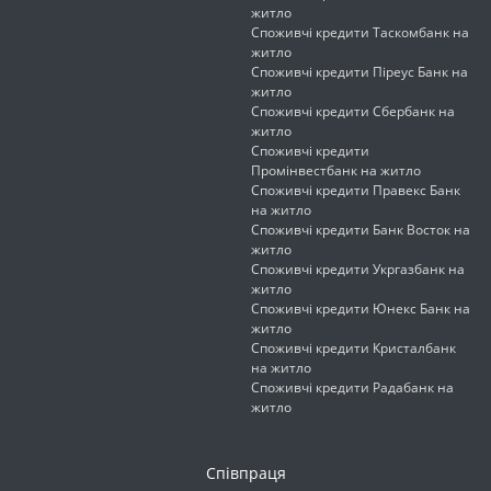
житло
Споживчі кредити Таскомбанк на
житло
Споживчі кредити Піреус Банк на
житло
Споживчі кредити Сбербанк на
житло
Споживчі кредити
Промінвестбанк на житло
Споживчі кредити Правекс Банк
на житло
Споживчі кредити Банк Восток на
житло
Споживчі кредити Укргазбанк на
житло
Споживчі кредити Юнекс Банк на
житло
Споживчі кредити Кристалбанк
на житло
Споживчі кредити Радабанк на
житло
Співпраця