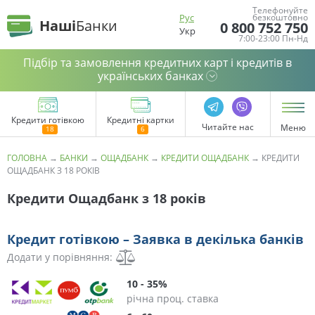
Телефонуйте
Рус
безкоштовно
Наші
Банки
0 800 752 750
Укр
7:00-23:00 Пн-Нд
Підбір та замовлення кредитних карт і кредитів в
українських банках
Кредити готівкою
Кредитні картки
Читайте нас
Меню
ГОЛОВНА
→
БАНКИ
→
ОЩАДБАНК
→
КРЕДИТИ ОЩАДБАНК
→
КРЕДИТИ
ОЩАДБАНК З 18 РОКІВ
Кредити Ощадбанк з 18 років
Кредит готівкою – Заявка в декілька банків
Додати у порівняння:
10 - 35%
річна проц. ставка