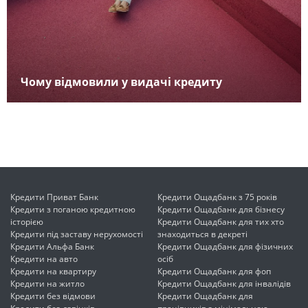
Чому відмовили у видачі кредиту
Кредити Приват Банк
Кредити Ощадбанк з 75 років
Кредити з поганою кредитною
Кредити Ощадбанк для бізнесу
історією
Кредити Ощадбанк для тих хто
Кредити під заставу нерухомості
знаходиться в декреті
Кредити Альфа Банк
Кредити Ощадбанк для фізичних
Кредити на авто
осіб
Кредити на квартиру
Кредити Ощадбанк для фоп
Кредити на житло
Кредити Ощадбанк для інвалідів
Кредити без відмови
Кредити Ощадбанк для