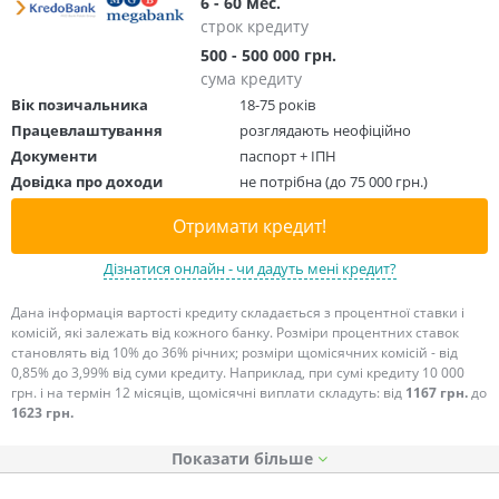
6 - 60 мес.
строк кредиту
500 - 500 000 грн.
сума кредиту
Вік позичальника
18-75 років
Працевлаштування
розглядають неофіційно
Документи
паспорт + ІПН
Довідка про доходи
не потрібна (до 75 000 грн.)
Отримати кредит!
Дізнатися онлайн - чи дадуть мені кредит?
Дана інформація вартості кредиту складається з процентної ставки і
комісій, які залежать від кожного банку. Розміри процентних ставок
становлять від 10% до 36% річних; розміри щомісячних комісій - від
0,85% до 3,99% від суми кредиту. Наприклад, при сумі кредиту 10 000
грн. і на термін 12 місяців, щомісячні виплати складуть: від
1167 грн.
до
1623 грн.
Показати