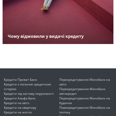
Чому відмовили у видачі кредиту
Кредити Приват Банк
Перекредитування Монобанк на
Кредити з поганою кредитною
авто
історією
Перекредитування Монобанк
Кредити під заставу нерухомості
автокредит
Кредити Альфа Банк
Перекредитування Монобанк на
Кредити на авто
будинок
Кредити на квартиру
Перекредитування Монобанк на
Кредити на житло
іпотеку