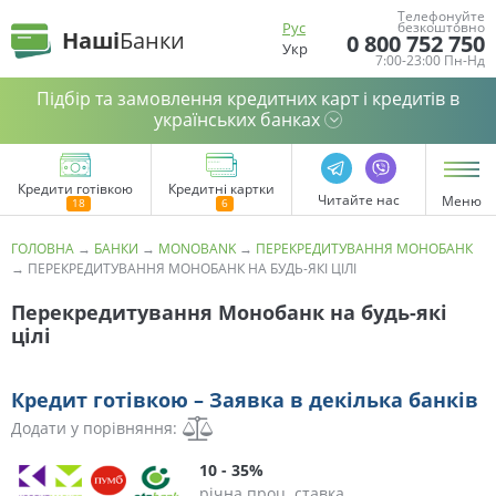
Телефонуйте
Рус
безкоштовно
Наші
Банки
0 800 752 750
Укр
7:00-23:00 Пн-Нд
Підбір та замовлення кредитних карт і кредитів в
українських банках
Кредити готівкою
Кредитні картки
Читайте нас
Меню
ГОЛОВНА
→
БАНКИ
→
MONOBANK
→
ПЕРЕКРЕДИТУВАННЯ МОНОБАНК
→
ПЕРЕКРЕДИТУВАННЯ МОНОБАНК НА БУДЬ-ЯКІ ЦІЛІ
Перекредитування Монобанк на будь-які
цілі
Кредит готівкою – Заявка в декілька банків
Додати у порівняння:
10 - 35%
річна проц. ставка