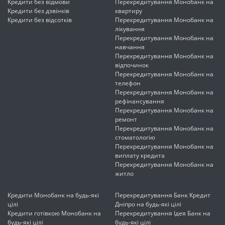
Кредити без відмови
Перекредитування Монобанк на
Кредити без дзвінків
квартиру
Кредити без відсотків
Перекредитування Монобанк на
лікування
Перекредитування Монобанк на
навчання
Перекредитування Монобанк на
відпочинок
Перекредитування Монобанк на
телефон
Перекредитування Монобанк на
рефінансування
Перекредитування Монобанк на
ремонт
Перекредитування Монобанк на
стоматологію
Перекредитування Монобанк на
виплату кредита
Перекредитування Монобанк на
житло
Кредити Монобанк на будь-які
Перекредитування Банк Кредит
цілі
Дніпро на будь-які цілі
Кредити готівкою Монобанк на
Перекредитування Ідея Банк на
будь-які цілі
будь-які цілі