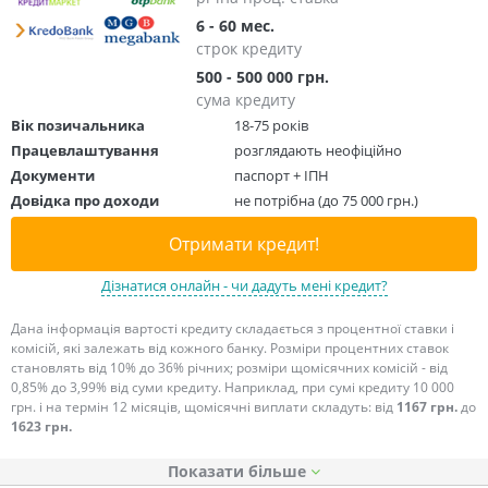
6 - 60 мес.
строк кредиту
500 - 500 000 грн.
сума кредиту
Вік позичальника
18-75 років
Працевлаштування
розглядають неофіційно
Документи
паспорт + ІПН
Довідка про доходи
не потрібна (до 75 000 грн.)
Отримати кредит!
Дізнатися онлайн - чи дадуть мені кредит?
Дана інформація вартості кредиту складається з процентної ставки і
комісій, які залежать від кожного банку. Розміри процентних ставок
становлять від 10% до 36% річних; розміри щомісячних комісій - від
0,85% до 3,99% від суми кредиту. Наприклад, при сумі кредиту 10 000
грн. і на термін 12 місяців, щомісячні виплати складуть: від
1167 грн.
до
1623 грн.
Показати