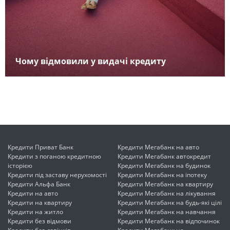
Чому відмовили у видачі кредиту
Кредити Приват Банк
Кредити Мегабанк на авто
Кредити з поганою кредитною
Кредити Мегабанк автокредит
історією
Кредити Мегабанк на будинок
Кредити під заставу нерухомості
Кредити Мегабанк на іпотеку
Кредити Альфа Банк
Кредити Мегабанк на квартиру
Кредити на авто
Кредити Мегабанк на лікування
Кредити на квартиру
Кредити Мегабанк на будь-які цілі
Кредити на житло
Кредити Мегабанк на навчання
Кредити без відмови
Кредити Мегабанк на відпочинок