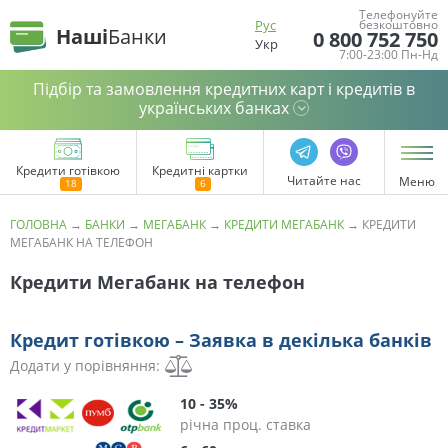
Телефонуйте
Рус
безкоштовно
Наші
Банки
0 800 752 750
Укр
7:00-23:00 Пн-Нд
Підбір та замовлення кредитних карт і кредитів в
українських банках
Кредити готівкою
Кредитні картки
Читайте нас
Меню
ГОЛОВНА
→
БАНКИ
→
МЕГАБАНК
→
КРЕДИТИ МЕГАБАНК
→
КРЕДИТИ
МЕГАБАНК НА ТЕЛЕФОН
Кредити Мегабанк на телефон
Кредит готівкою – Заявка в декілька банків
Додати у порівняння:
10 - 35%
річна проц. ставка