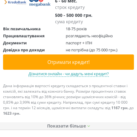
6 - 60 мес.
строк кредиту
500 - 500 000 грн.
сума кредиту
Вік позичальника
18-75 років
Працевлаштування
розглядають неофіційно
Документи
паспорт + ІПН
Довідка про доходи
не потрібна (до 75 000 грн.)
Отримати кредит!
Дізнатися онлайн - чи дадуть мені кредит?
Дана інформація вартості кредиту складається з процентної ставки і
комісій, які залежать від кожного банку. Розміри процентних ставок
становлять від 10% до 36% річних; розміри щомісячних комісій - від
0,85% до 3,99% від суми кредиту. Наприклад, при сумі кредиту 10 000
грн. і на термін 12 місяців, щомісячні виплати складуть: від
1167 грн.
до
1623 грн.
Показати