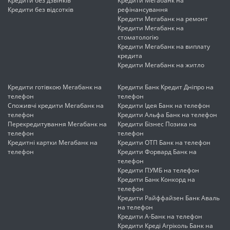
Кредити без дзвінків
Кредити Мегабанк на
Кредити без відсотків
рефінансування
Кредити Мегабанк на ремонт
Кредити Мегабанк на
стоматологію
Кредити Мегабанк на виплату
кредита
Кредити Мегабанк на житло
Кредити готівкою Мегабанк на
Кредити Банк Кредит Дніпро на
телефон
телефон
Споживчі кредити Мегабанк на
Кредити Ідея Банк на телефон
телефон
Кредити Альфа Банк на телефон
Перекредитування Мегабанк на
Кредити Бізнес Позика на
телефон
телефон
Кредитні картки Мегабанк на
Кредити ОТП Банк на телефон
телефон
Кредити Форвард Банк на
телефон
Кредити ПУМБ на телефон
Кредити Банк Конкорд на
телефон
Кредити Райффайзен Банк Аваль
на телефон
Кредити А-Банк на телефон
Кредити Креді Агріколь Банк на