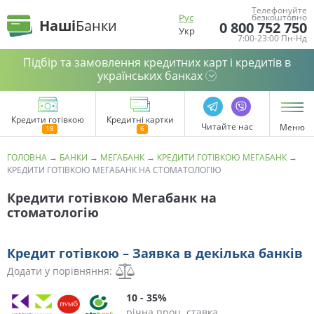
Телефонуйте
Рус
безкоштовно
Наші
Банки
0 800 752 750
Укр
7:00-23:00 Пн-Нд
Підбір та замовлення кредитних карт і кредитів в
українських банках
Кредити готівкою
Кредитні картки
Читайте нас
Меню
ГОЛОВНА
→
БАНКИ
→
МЕГАБАНК
→
КРЕДИТИ ГОТІВКОЮ МЕГАБАНК
→
КРЕДИТИ ГОТІВКОЮ МЕГАБАНК НА СТОМАТОЛОГІЮ
Кредити готівкою Мегабанк на
стоматологію
Кредит готівкою – Заявка в декілька банків
Додати у порівняння:
10 - 35%
річна проц. ставка