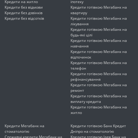
Кредити на житло
іпотеку
Кредити без відмови
Кредити готівкою Мегабанк на
Кредити без дзвінків
квартиру
Кредити без відсотків
Кредити готівкою Мегабанк на
лікування
Кредити готівкою Мегабанк на
будь-які цілі
Кредити готівкою Мегабанк на
навчання
Кредити готівкою Мегабанк на
відпочинок
Кредити готівкою Мегабанк на
телефон
Кредити готівкою Мегабанк на
рефінансування
Кредити готівкою Мегабанк на
ремонт
Кредити готівкою Мегабанк на
виплату кредита
Кредити готівкою Мегабанк на
житло
Кредити Мегабанк на
Кредити готівкою Банк Кредит
стоматологію
Дніпро на стоматологію
Споживчі кредити Мегабанк на
Кредити готівкою Ідея Банк на