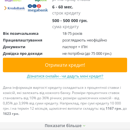
6 - 60 мес.
строк кредиту
500 - 500 000 грн.
сума кредиту
Вік позичальника
18-75 років
Працевлаштування
розглядають неофіційно
Документи
паспорт + ІПН
Довідка про доходи
не потрібна (до 75 000 грн.)
Отримати кредит!
Дізнатися онлайн - чи дадуть мені кредит?
Дана інформація вартості кредиту складається з процентної ставки і
комісій, які залежать від кожного банку. Розміри процентних ставок
становлять від 10% до 36% річних; розміри щомісячних комісій - від
0,85% до 3,99% від суми кредиту. Наприклад, при сумі кредиту 10 000
грн. і на термін 12 місяців, щомісячні виплати складуть: від
1167 грн.
до
1623 грн.
Показати