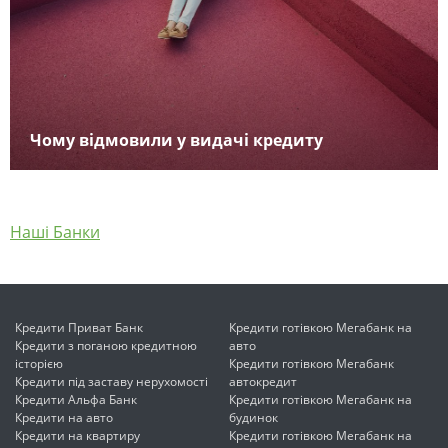
Чому відмовили у видачі кредиту
Наші Банки
Кредити Приват Банк
Кредити готівкою Мегабанк на
Кредити з поганою кредитною
авто
історією
Кредити готівкою Мегабанк
Кредити під заставу нерухомості
автокредит
Кредити Альфа Банк
Кредити готівкою Мегабанк на
Кредити на авто
будинок
Кредити на квартиру
Кредити готівкою Мегабанк на