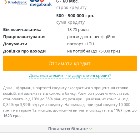
6 - 60 мес.
строк кредиту
500 - 500 000 грн.
сума кредиту
Вік позичальника
18-75 років
Працевлаштування
розглядають неофіційно
Документи
паспорт + ІПН
Довідка про доходи
не потрібна (до 75 000 грн.)
Отримати кредит!
Дізнатися онлайн - чи дадуть мені кредит?
Дана інформація вартості кредиту складається з процентної ставки і
комісій, які залежать від кожного банку. Розміри процентних ставок
становлять від 10% до 36% річних; розміри щомісячних комісій - від
0,85% до 3,99% від суми кредиту. Наприклад, при сумі кредиту 10 000
грн. і на термін 12 місяців, щомісячні виплати складуть: від
1167 грн.
до
1623 грн.
Показати