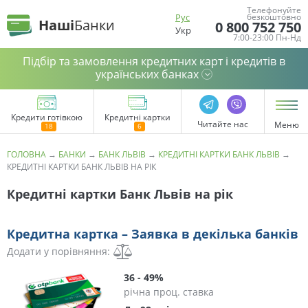
Телефонуйте
Рус
безкоштовно
Наші
Банки
0 800 752 750
Укр
7:00-23:00 Пн-Нд
Підбір та замовлення кредитних карт і кредитів в
українських банках
Кредити готівкою
Кредитні картки
Читайте нас
Меню
ГОЛОВНА
→
БАНКИ
→
БАНК ЛЬВІВ
→
КРЕДИТНІ КАРТКИ БАНК ЛЬВІВ
→
КРЕДИТНІ КАРТКИ БАНК ЛЬВІВ НА РІК
Кредитні картки Банк Львів на рік
Кредитна картка – Заявка в декілька банків
Додати у порівняння:
36 - 49%
річна проц. ставка