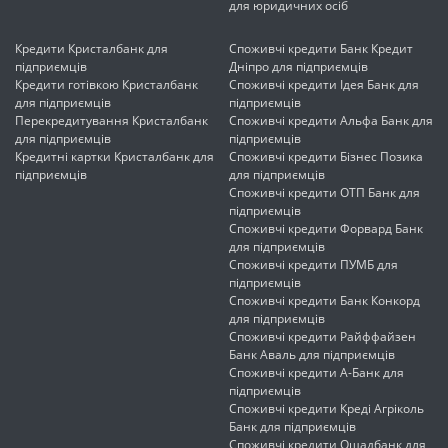
для юридичних осіб
Кредити Кристалбанк для
Споживчі кредити Банк Кредит
підприємців
Дніпро для підприємців
Кредити готівкою Кристалбанк
Споживчі кредити Ідея Банк для
для підприємців
підприємців
Перекредитування Кристалбанк
Споживчі кредити Альфа Банк для
для підприємців
підприємців
Кредитні картки Кристалбанк для
Споживчі кредити Бізнес Позика
підприємців
для підприємців
Споживчі кредити ОТП Банк для
підприємців
Споживчі кредити Форвард Банк
для підприємців
Споживчі кредити ПУМБ для
підприємців
Споживчі кредити Банк Конкорд
для підприємців
Споживчі кредити Райффайзен
Банк Аваль для підприємців
Споживчі кредити А-Банк для
підприємців
Споживчі кредити Креді Агріколь
Банк для підприємців
Споживчі кредити Ощадбанк для