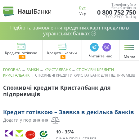
Телефонуйте
Рус
безкоштовно
Наші
Банки
0 800 752 750
Укр
7:00-23:00 Пн-Нд
Підбір та замовлення кредитних карт і кредитів в
українських банках
Кредити готівкою
Кредитні картки
Читайте нас
Меню
ГОЛОВНА
→
БАНКИ
→
КРИСТАЛБАНК
→
СПОЖИВЧІ КРЕДИТИ
КРИСТАЛБАНК
→
СПОЖИВЧІ КРЕДИТИ КРИСТАЛБАНК ДЛЯ ПІДПРИЄМЦІВ
Споживчі кредити Кристалбанк для
підприємців
Кредит готівкою – Заявка в декілька банків
Додати у порівняння:
10 - 35%
річна проц. ставка