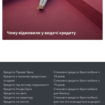
Чому відмовили у видачі кредиту
Кредити Приват Банк
Споживчі кредити Кристалбанк з
Кредити з поганою кредитною
18 років
історією
Споживчі кредити Кристалбанк з
Кредити під заставу нерухомості
75 років
Кредити Альфа Банк
Споживчі кредити Кристалбанк
Кредити на авто
для бізнесу
Кредити на квартиру
Споживчі кредити Кристалбанк
Кредити на житло
для тих хто знаходиться в декреті