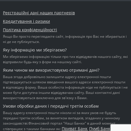
Реєстраційні дані наших партнерів
Кредитування і ризики
Політика конфіденційності
Якщо Ви просто переглядаєте сайт, інформація про Вас не збирається і
ні де не публікується.
Яку інформацію ми зберігаємо?
Ми зберігаємо інформацію тільки про тих відвідувачів нашого сайту, які
відправили будь-яку з форм на нашому сайті.
Яким чином ми використовуємо отримані дані?
Ваша згода добровільно залишити адресу електронної пошти
підтверджується шляхом введення вашого адреси електронної пошти
в відповідну форму. Ваша особиста інформація ніде не публікується і не
може бути доступна іншим відвідувачам сайту. Ваші контактні дані
використовуються виключно для зв'язку з Вами.
Умови обробки даних і передачі третім особам
Вашу адресу електронної пошти ніколи ні за яких умов не будуть
передані третім особам, за винятком випадків, згаданих у чинному
законодавстві.Фінансовий портал "Наші Банки" в даний момент
Приват Банк
Пумб Банк
Ідея
співпрацює з такими банками як:
,
,