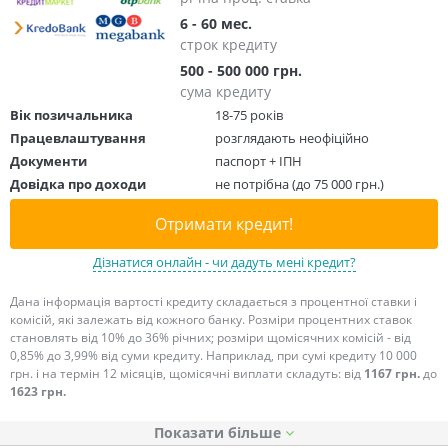
6 - 60 мес.
строк кредиту
500 - 500 000 грн.
сума кредиту
Вік позичальника
18-75 років
Працевлаштування
розглядають неофіційно
Документи
паспорт + ІПН
Довідка про доходи
не потрібна (до 75 000 грн.)
Отримати кредит!
Дізнатися онлайн - чи дадуть мені кредит?
Дана інформація вартості кредиту складається з процентної ставки і
комісій, які залежать від кожного банку. Розміри процентних ставок
становлять від 10% до 36% річних; розміри щомісячних комісій - від
0,85% до 3,99% від суми кредиту. Наприклад, при сумі кредиту 10 000
грн. і на термін 12 місяців, щомісячні виплати складуть: від
1167 грн.
до
1623 грн.
Показати