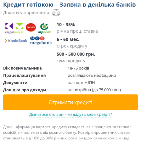
Кредит готівкою – Заявка в декілька банків
Додати у порівняння:
10 - 35%
річна проц. ставка
6 - 60 мес.
строк кредиту
500 - 500 000 грн.
сума кредиту
Вік позичальника
18-75 років
Працевлаштування
розглядають неофіційно
Документи
паспорт + ІПН
Довідка про доходи
не потрібна (до 75 000 грн.)
Отримати кредит!
Дізнатися онлайн - чи дадуть мені кредит?
Дана інформація вартості кредиту складається з процентної ставки і
комісій, які залежать від кожного банку. Розміри процентних ставок
становлять від 10% до 36% річних; розміри щомісячних комісій - від