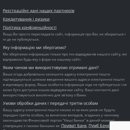
Реєстраційні дані наших партнерів
Кредитування і ризики
Політика конфіденційності
Якщо Ви просто переглядаєте сайт, інформація про Вас не збирається і
ні де не публікується.
Яку інформацію ми зберігаємо?
Ми зберігаємо інформацію тільки про тих відвідувачів нашого сайту, які
відправили будь-яку з форм на нашому сайті.
Яким чином ми використовуємо отримані дані?
Ваша згода добровільно залишити адресу електронної пошти
підтверджується шляхом введення вашого адреси електронної пошти
в відповідну форму. Ваша особиста інформація ніде не публікується і не
може бути доступна іншим відвідувачам сайту. Ваші контактні дані
використовуються виключно для зв'язку з Вами.
Умови обробки даних і передачі третім особам
Вашу адресу електронної пошти ніколи ні за яких умов не будуть
передані третім особам, за винятком випадків, згаданих у чинному
законодавстві.Фінансовий портал "Наші Банки" в даний момент
Приват Банк
Пумб Банк
Ідея
співпрацює з такими банками як:
,
,