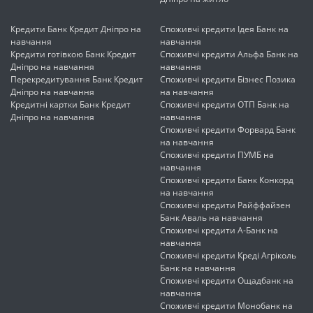
Кредити Банк Кредит Дніпро на
Споживчі кредити Ідея Банк на
навчання
навчання
Кредити готівкою Банк Кредит
Споживчі кредити Альфа Банк на
Дніпро на навчання
навчання
Перекредитування Банк Кредит
Споживчі кредити Бізнес Позика
Дніпро на навчання
на навчання
Кредитні картки Банк Кредит
Споживчі кредити ОТП Банк на
Дніпро на навчання
навчання
Споживчі кредити Форвард Банк
на навчання
Споживчі кредити ПУМБ на
навчання
Споживчі кредити Банк Конкорд
на навчання
Споживчі кредити Райффайзен
Банк Аваль на навчання
Споживчі кредити А-Банк на
навчання
Споживчі кредити Креді Агріколь
Банк на навчання
Споживчі кредити Ощадбанк на
навчання
Споживчі кредити Монобанк на