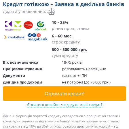
Кредит готівкою – Заявка в декілька банків
Додати у порівняння:
10 - 35%
річна проц. ставка
6 - 60 мес.
строк кредиту
500 - 500 000 грн.
сума кредиту
Вік позичальника
18-75 років
Працевлаштування
розглядають неофіційно
Документи
паспорт + ІПН
Довідка про доходи
не потрібна (до 75 000 грн.)
Отримати кредит!
Дізнатися онлайн - чи дадуть мені кредит?
Дана інформація вартості кредиту складається з процентної ставки і
комісій, які залежать від кожного банку. Розміри процентних ставок
становлять від 10% до 36% річних; розміри щомісячних комісій - від