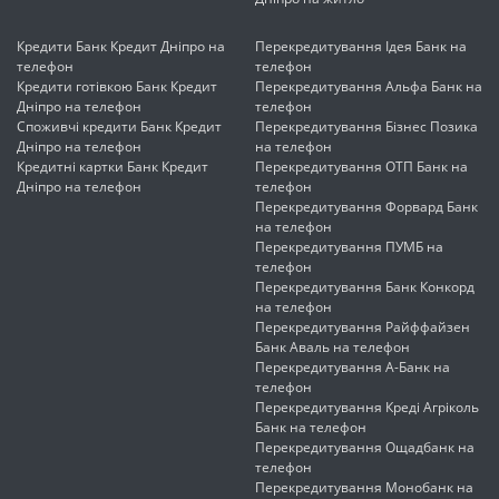
Кредити Банк Кредит Дніпро на
Перекредитування Ідея Банк на
телефон
телефон
Кредити готівкою Банк Кредит
Перекредитування Альфа Банк на
Дніпро на телефон
телефон
Споживчі кредити Банк Кредит
Перекредитування Бізнес Позика
Дніпро на телефон
на телефон
Кредитні картки Банк Кредит
Перекредитування ОТП Банк на
Дніпро на телефон
телефон
Перекредитування Форвард Банк
на телефон
Перекредитування ПУМБ на
телефон
Перекредитування Банк Конкорд
на телефон
Перекредитування Райффайзен
Банк Аваль на телефон
Перекредитування А-Банк на
телефон
Перекредитування Креді Агріколь
Банк на телефон
Перекредитування Ощадбанк на
телефон
Перекредитування Монобанк на