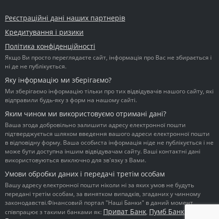
Реєстраційні дані наших партнерів
Кредитування і ризики
Політика конфіденційності
Якщо Ви просто переглядаєте сайт, інформація про Вас не збирається і
ні де не публікується.
Яку інформацію ми зберігаємо?
Ми зберігаємо інформацію тільки про тих відвідувачів нашого сайту, які
відправили будь-яку з форм на нашому сайті.
Яким чином ми використовуємо отримані дані?
Ваша згода добровільно залишити адресу електронної пошти
підтверджується шляхом введення вашого адреси електронної пошти
в відповідну форму. Ваша особиста інформація ніде не публікується і не
може бути доступна іншим відвідувачам сайту. Ваші контактні дані
використовуються виключно для зв'язку з Вами.
Умови обробки даних і передачі третім особам
Вашу адресу електронної пошти ніколи ні за яких умов не будуть
передані третім особам, за винятком випадків, згаданих у чинному
законодавстві.Фінансовий портал "Наші Банки" в даний момент
Приват Банк
Пумб Банк
Ідея
співпрацює з такими банками як:
,
,