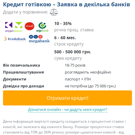
Кредит готівкою – Заявка в декілька банків
Додати у порівняння:
10 - 35%
річна проц. ставка
6 - 60 мес.
строк кредиту
500 - 500 000 грн.
сума кредиту
Вік позичальника
18-75 років
Працевлаштування
розглядають неофіційно
Документи
паспорт + ІПН
Довідка про доходи
не потрібна (до 75 000 грн.)
Отримати кредит!
Дізнатися онлайн - чи дадуть мені кредит?
Дана інформація вартості кредиту складається з процентної ставки і
комісій, які залежать від кожного банку. Розміри процентних ставок
становлять від 10% до 36% річних; розміри щомісячних комісій - від