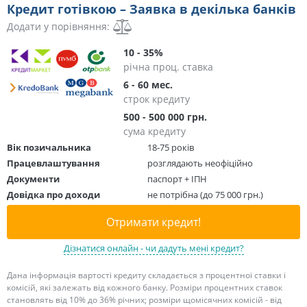
Кредит готівкою – Заявка в декілька банків
Додати у порівняння:
10 - 35%
річна проц. ставка
6 - 60 мес.
строк кредиту
500 - 500 000 грн.
сума кредиту
Вік позичальника
18-75 років
Працевлаштування
розглядають неофіційно
Документи
паспорт + ІПН
Довідка про доходи
не потрібна (до 75 000 грн.)
Отримати кредит!
Дізнатися онлайн - чи дадуть мені кредит?
Дана інформація вартості кредиту складається з процентної ставки і
комісій, які залежать від кожного банку. Розміри процентних ставок
становлять від 10% до 36% річних; розміри щомісячних комісій - від