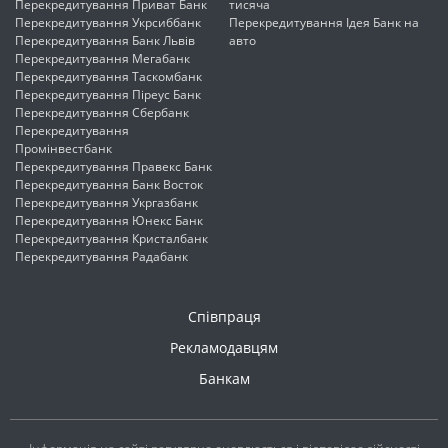
Перекредитування Приват Банк
тисяча
Перекредитування Укрсиббанк
Перекредитування Ідея Банк на
Перекредитування Банк Львів
авто
Перекредитування Мегабанк
Перекредитування Таскомбанк
Перекредитування Піреус Банк
Перекредитування Сбербанк
Перекредитування
Промінвестбанк
Перекредитування Правекс Банк
Перекредитування Банк Восток
Перекредитування Укргазбанк
Перекредитування Юнекс Банк
Перекредитування Кристалбанк
Перекредитування Радабанк
Співпраця
Рекламодавцям
Банкам