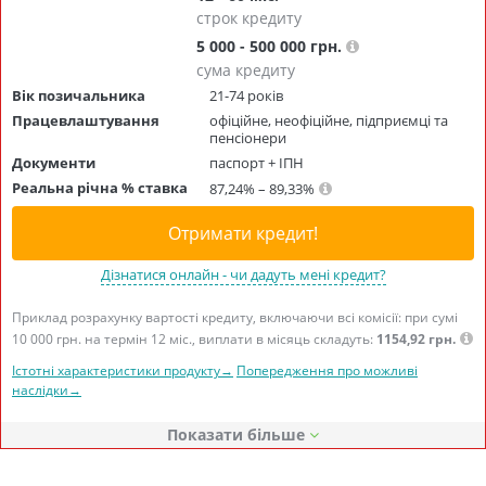
строк кредиту
5 000 - 500 000 грн.
сума кредиту
Вік позичальника
21-74 років
Працевлаштування
офіційне, неофіційне, підприємці та
пенсіонери
Документи
паспорт + ІПН
Реальна річна % ставка
87,24% – 89,33%
Отримати кредит!
Дізнатися онлайн - чи дадуть мені кредит?
Приклад розрахунку вартості кредиту, включаючи всі комісії: при сумі
10 000 грн. на термін 12 міс., виплати в місяць складуть:
1154,92 грн.
Істотні характеристики продукту→
Попередження про можливі
наслідки→
Показати