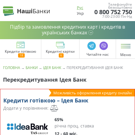
Телефонуйте
Рус
безкоштовно
Наші
Банки
0 800 752 750
Укр
7:00-23:00 Пн-Нд
Підбір та замовлення кредитних карт і кредитів в
українських банках
Кредити готівкою
Кредитні картки
Читайте нас
Меню
ГОЛОВНА
→
БАНКИ
→
ІДЕЯ БАНК
→
ПЕРЕКРЕДИТУВАННЯ ІДЕЯ БАНК
Перекредитування Ідея Банк
Можливість оформлення кредиту онлайн
Кредити готівкою – Ідея Банк
Додати у порівняння:
65%
річна проц. ставка
12 - 60 міс.