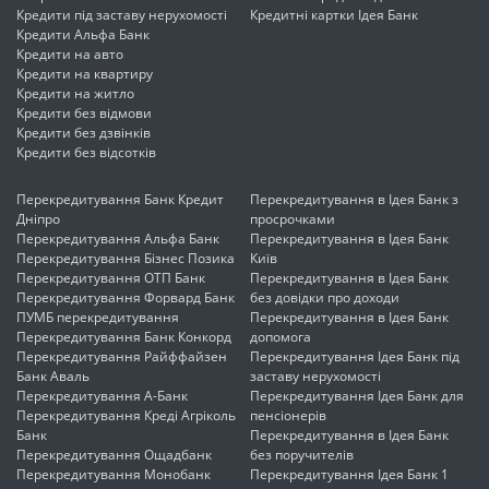
Кредити під заставу нерухомості
Кредитні картки Ідея Банк
Кредити Альфа Банк
Кредити на авто
Кредити на квартиру
Кредити на житло
Кредити без відмови
Кредити без дзвінків
Кредити без відсотків
Перекредитування Банк Кредит
Перекредитування в Ідея Банк з
Дніпро
просрочками
Перекредитування Альфа Банк
Перекредитування в Ідея Банк
Перекредитування Бізнес Позика
Київ
Перекредитування ОТП Банк
Перекредитування в Ідея Банк
Перекредитування Форвард Банк
без довідки про доходи
ПУМБ перекредитування
Перекредитування в Ідея Банк
Перекредитування Банк Конкорд
допомога
Перекредитування Райффайзен
Перекредитування Ідея Банк під
Банк Аваль
заставу нерухомості
Перекредитування А-Банк
Перекредитування Ідея Банк для
Перекредитування Креді Агріколь
пенсіонерів
Банк
Перекредитування в Ідея Банк
Перекредитування Ощадбанк
без поручителів
Перекредитування Монобанк
Перекредитування Ідея Банк 1