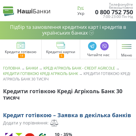
Телефонуйте
Рус
безкоштовно
Наші
Банки
0 800 752 750
Укр
7:00-23:00 Пн-Нд
Підбір та замовлення кредитних карт і кредитів в
українських банках
Кредити готівкою
Кредитні картки
Читайте нас
Меню
ГОЛОВНА
→
БАНКИ
→
КРЕДІ АГРІКОЛЬ БАНК - CREDIT AGRICOLE
→
КРЕДИТИ ГОТІВКОЮ КРЕДІ АГРІКОЛЬ БАНК
→
КРЕДИТИ ГОТІВКОЮ КРЕДІ
АГРІКОЛЬ БАНК 30 ТИСЯЧ
Кредити готівкою Креді Агріколь Банк 30
тисяч
Кредит готівкою – Заявка в декілька банків
Додати у порівняння:
10 - 35%