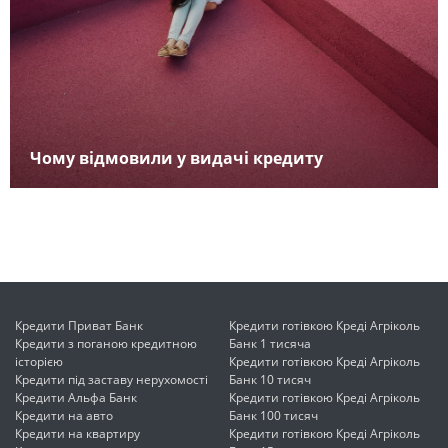
Чому відмовили у видачі кредиту
Кредити Приват Банк
Кредити готівкою Креді Агріколь
Кредити з поганою кредитною
Банк 1 тисяча
історією
Кредити готівкою Креді Агріколь
Кредити під заставу нерухомості
Банк 10 тисяч
Кредити Альфа Банк
Кредити готівкою Креді Агріколь
Кредити на авто
Банк 100 тисяч
Кредити на квартиру
Кредити готівкою Креді Агріколь