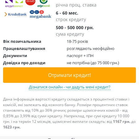
річна проц. ставка
6 - 60 мес.
строк кредиту
500 - 500 000 грн.
сума кредиту
Вік позичальника
18-75 років
Працевлаштування
розглядають неофіційно
Документи
паспорт + ІПН
Довідка про доходи
не потрібна (до 75 000 грн.)
Отримати кредит!
Дізнатися онлайн - чи дадуть мені кредит?
Дана інформація вартості кредиту складається з процентної ставки і
комісій, які залежать від кожного банку. Розміри процентних ставок
становлять від 10% до 36% річних; розміри щомісячних комісій - від
0,85% до 3,99% від суми кредиту. Наприклад, при сумі кредиту 10 000
грн. і на термін 12 місяців, щомісячні виплати складуть: від
1167 грн.
до
1623 грн.