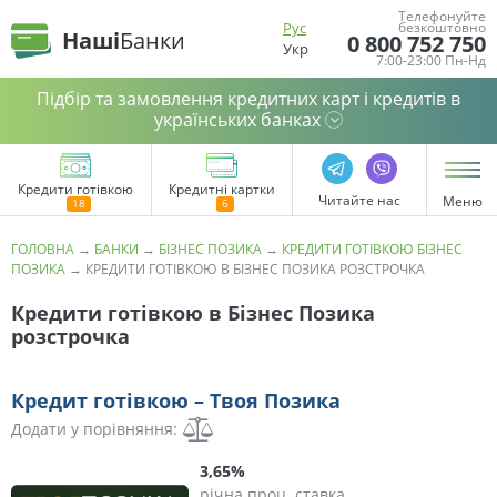
Телефонуйте
Рус
безкоштовно
Наші
Банки
0 800 752 750
Укр
7:00-23:00 Пн-Нд
Підбір та замовлення кредитних карт і кредитів в
українських банках
Кредити готівкою
Кредитні картки
Читайте нас
Меню
ГОЛОВНА
→
БАНКИ
→
БІЗНЕС ПОЗИКА
→
КРЕДИТИ ГОТІВКОЮ БІЗНЕС
ПОЗИКА
→
КРЕДИТИ ГОТІВКОЮ В БІЗНЕС ПОЗИКА РОЗСТРОЧКА
Кредити готівкою в Бізнес Позика
розстрочка
Кредит готівкою – Твоя Позика
Додати у порівняння:
3,65%
річна проц. ставка