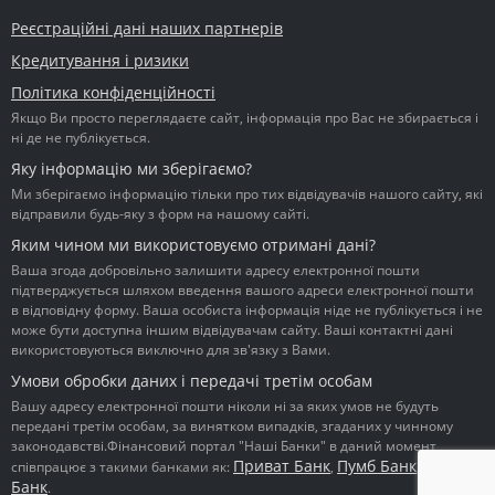
Реєстраційні дані наших партнерів
Кредитування і ризики
Політика конфіденційності
Якщо Ви просто переглядаєте сайт, інформація про Вас не збирається і
ні де не публікується.
Яку інформацію ми зберігаємо?
Ми зберігаємо інформацію тільки про тих відвідувачів нашого сайту, які
відправили будь-яку з форм на нашому сайті.
Яким чином ми використовуємо отримані дані?
Ваша згода добровільно залишити адресу електронної пошти
підтверджується шляхом введення вашого адреси електронної пошти
в відповідну форму. Ваша особиста інформація ніде не публікується і не
може бути доступна іншим відвідувачам сайту. Ваші контактні дані
використовуються виключно для зв'язку з Вами.
Умови обробки даних і передачі третім особам
Вашу адресу електронної пошти ніколи ні за яких умов не будуть
передані третім особам, за винятком випадків, згаданих у чинному
законодавстві.Фінансовий портал "Наші Банки" в даний момент
Приват Банк
Пумб Банк
Ідея
співпрацює з такими банками як:
,
,
Банк
.