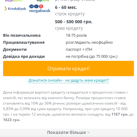
6 - 60 мес.
строк кредиту
500 - 500 000 грн.
сума кредиту
Вік позичальника
18-75 років
Працевлаштування
розглядають неофіційно
Документи
паспорт + ІПН
Довідка про доходи
не потрібна (до 75 000 грн.)
Отримати кредит!
Дізнатися онлайн - чи дадуть мені кредит?
Дана інформація вартості кредиту складається з процентної ставки і
комісій, які залежать від кожного банку. Розміри процентних ставок
становлять від 10% до 36% річних; розміри щомісячних комісій - від
0,85% до 3,99% від суми кредиту. Наприклад, при сумі кредиту 10 000
грн. і на термін 12 місяців, щомісячні виплати складуть: від
1167 грн.
до
1623 грн.
Показати