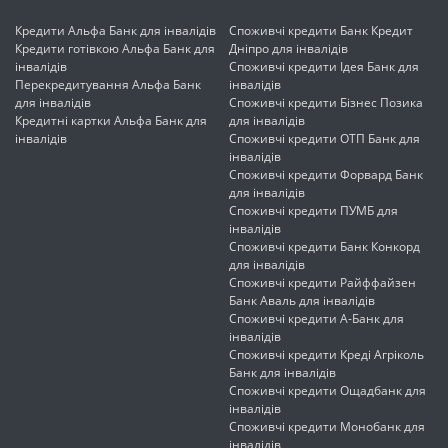
Кредити Альфа Банк для інвалідів
Споживчі кредити Банк Кредит
Кредити готівкою Альфа Банк для
Дніпро для інвалідів
інвалідів
Споживчі кредити Ідея Банк для
Перекредитування Альфа Банк
інвалідів
для інвалідів
Споживчі кредити Бізнес Позика
Кредитні картки Альфа Банк для
для інвалідів
інвалідів
Споживчі кредити ОТП Банк для
інвалідів
Споживчі кредити Форвард Банк
для інвалідів
Споживчі кредити ПУМБ для
інвалідів
Споживчі кредити Банк Конкорд
для інвалідів
Споживчі кредити Райффайзен
Банк Аваль для інвалідів
Споживчі кредити А-Банк для
інвалідів
Споживчі кредити Креді Агріколь
Банк для інвалідів
Споживчі кредити Ощадбанк для
інвалідів
Споживчі кредити Монобанк для
інвалідів