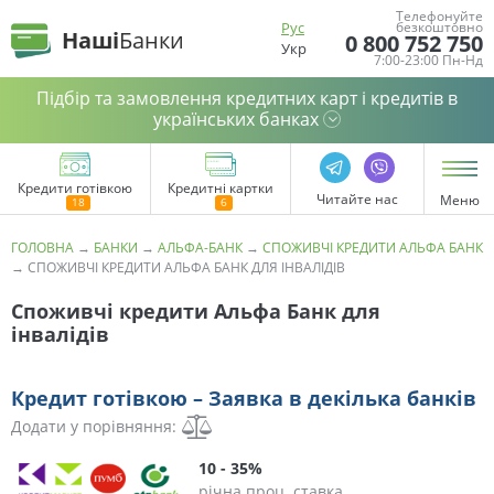
Телефонуйте
Рус
безкоштовно
Наші
Банки
0 800 752 750
Укр
7:00-23:00 Пн-Нд
Підбір та замовлення кредитних карт і кредитів в
українських банках
Кредити готівкою
Кредитні картки
Читайте нас
Меню
ГОЛОВНА
→
БАНКИ
→
АЛЬФА-БАНК
→
СПОЖИВЧІ КРЕДИТИ АЛЬФА БАНК
→
СПОЖИВЧІ КРЕДИТИ АЛЬФА БАНК ДЛЯ ІНВАЛІДІВ
Споживчі кредити Альфа Банк для
інвалідів
Кредит готівкою – Заявка в декілька банків
Додати у порівняння:
10 - 35%
річна проц. ставка